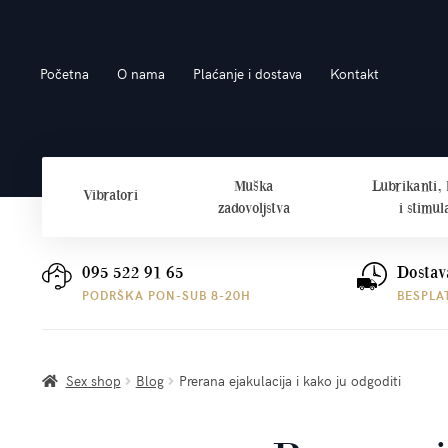
Preskoči
Skoči
Početna
O nama
Plaćanje i dostava
Kontakt
na
do
navigaciju
sadržaja
Muška
Lubrikanti,
Vibratori
zadovoljstva
i stimul
095 522 91 65
Dostav
PODRŠKA PON-SUB 8-20H
BESPLA
Sex shop
Blog
Prerana ejakulacija i kako ju odgoditi