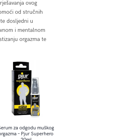
e rješavanja ovog
pomoći od stručnih
te dosljedni u
uševnom i mentalnom
stizanju orgazma te
Serum za odgodu muškog
orgazma – Pjur Superhero
20ml