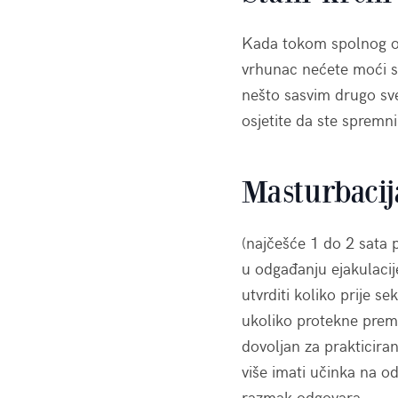
Kada tokom spolnog od
vrhunac nećete moći sp
nešto sasvim drugo sv
osjetite da ste spremn
Masturbacij
(najčešće 1 do 2 sata 
u odgađanju ejakulacij
utvrditi koliko prije s
ukoliko protekne prem
dovoljan za prakticira
više imati učinka na o
razmak odgovara.