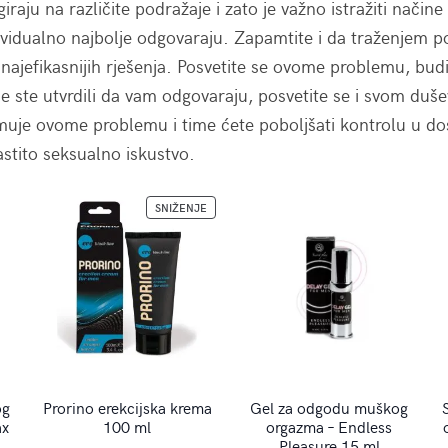
agiraju na različite podražaje i zato je važno istražiti način
ividualno najbolje odgovaraju. Zapamtite i da traženjem 
ajefikasnijih rješenja. Posvetite se ovome problemu, budi
je ste utvrdili da vam odgovaraju, posvetite se i svom d
muje ovome problemu i time ćete poboljšati kontrolu u do
astito seksualno iskustvo.
PROIZVOD
SNIŽENJE
NA
AKCIJI
og
Prorino erekcijska krema
Gel za odgodu muškog
ax
100 ml
orgazma – Endless
Pleasure 15 ml