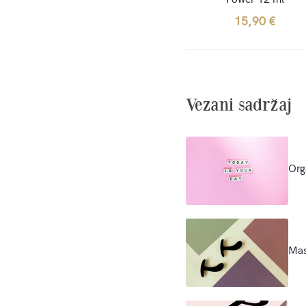
15,90
€
Vezani sadržaj
Or
Mas