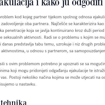
akulacija i kako ju odgoditi
 problem kod kojeg partner tijekom spolnog odnosa ejakuli
zadovoljenje oba partnera. Najčešće se karakterizira kao 
a penetracije koja se javlja kontinuirano kroz duži period
nje seksualnih aktivnosti. Radi se o problemu s kojim se mu
i danas predstavlja tabu temu, uzrokuje i niz drugih prob
m aktivnostima, u odnosu s partnerom, sa samopouzdanje
osili s ovim problemom potrebno je upoznati se sa mogući
činima koji mogu pridonijeti odgađanju ejakulacije te istraži
 vas. Postoji nekoliko načina kojima se može utjecati na o
opisujemo u nastavku.
 tehnika