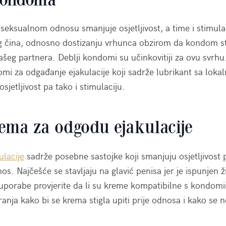
eksualnom odnosu smanjuje osjetljivost, a time i stimula
g čina, odnosno dostizanju vrhunca obzirom da kondom st
vašeg partnera. Deblji kondomi su učinkovitiji za ovu svrhu
omi za odgađanje ejakulacije koji sadrže lubrikant sa loka
sjetljivost pa tako i stimulaciju.
ma za odgodu ejakulacije
lacije
sadrže posebne sastojke koji smanjuju osjetljivost 
os. Najčešće se stavljaju na glavić penisa jer je ispunjen ž
om uporabe provjerite da li su kreme kompatibilne s kondomi
nja kako bi se krema stigla upiti prije odnosa i kako se ne