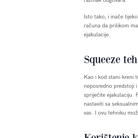
Isto tako, i inače tij
računa da prilikom mas
ejakulacije.
Squeeze te
Kao i kod stani-kreni 
neposredno predstoji i 
spriječite ejakulaciju.
nastaviti sa seksualn
vas. I ovu tehniku može
Korištenje 