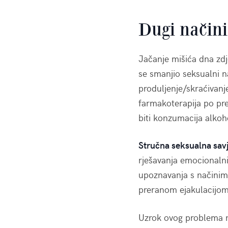
Dugi načini
Jačanje mišića dna zdje
se smanjio seksualni n
produljenje/skraćivanje
farmakoterapija po pre
biti konzumacija alkoh
Stručna seksualna sav
rješavanja emocionalnih
upoznavanja s načinima
preranom ejakulacijom 
Uzrok ovog problema ni