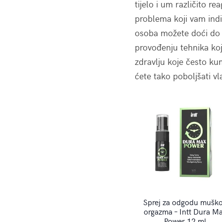
tijelo i um različito re
problema koji vam ind
osoba možete doći do n
provođenju tehnika ko
zdravlju koje često ku
ćete tako poboljšati vl
Sprej za odgodu mušk
orgazma – Intt Dura M
Power 12 ml