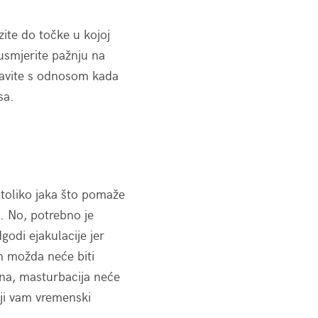
ite do točke u kojoj
usmjerite pažnju na
tavite s odnosom kada
sa.
 toliko jaka što pomaže
. No, potrebno je
godi ejakulacije jer
n možda neće biti
ena, masturbacija neće
oji vam vremenski