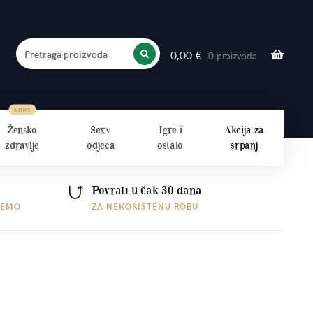
Pretraga proizvoda
0,00
€
0 proizvoda
PRETRAŽITE
Žensko
Sexy
Igre i
Akcija za
zdravlje
odjeća
ostalo
srpanj
Povrati u čak 30 dana
ŠEMO
ZA NEKORIŠTENU ROBU