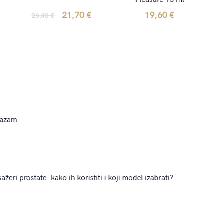
Original
Current
21,70
€
19,60
€
26,40
€
price
price
was:
is:
26,40 €.
21,70 €.
gazam
ažeri prostate: kako ih koristiti i koji model izabrati?