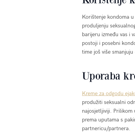
Korištenje kondoma u s
produljenju seksualno
barijeru između vas i 
postoji i posebni kond
time još više smanjuju o
Uporaba kre
Kreme za odgodu ejaku
produžiti seksualni odn
najosjetljiviji. Prilik
prema uputama s pakira
partnericu/partnera.