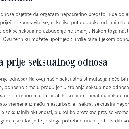
nosa osjetite da orgazam neposredno predstoji i da dolaz
riječiti, zaustavite se, nekoliko puta duboko udahnite te 
e dok se seksualno uzbuđenje ne smanji. Nakon toga nas
i. Ovu tehniku možete upotrijebiti i više puta tijekom odno
a prije seksualnog odnosa
prije odnosa) Na ovaj način seksualna stimulacija neće biti
e, odnosno time u produljenju trajanja seksualnog odnosa
eksa je potrebno masturbirati kako bi ono imalo učinka u od
alo vremena između masturbacije i seksa, seksualni nago
nje seksualnih aktivnosti, a ukoliko protekne previše vrem
dgodu ejakulacije te je stoga potrebno unaprijed utvrditi k