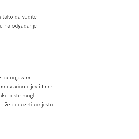
m tako da vodite
ju na odgađanje
te da orgazam
a mokraćnu cijev i time
kako biste mogli
 može poduzeti umjesto