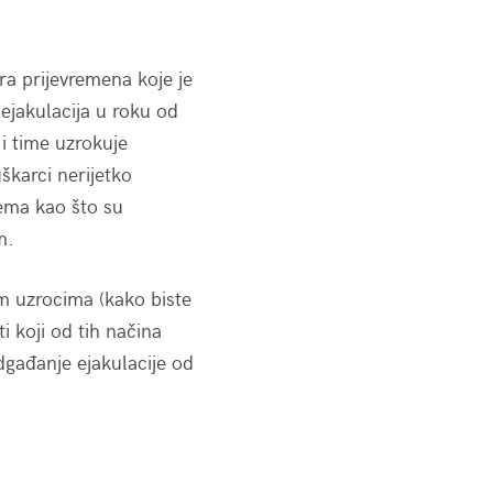
ra prijevremena koje je
ejakulacija u roku od
 i time uzrokuje
škarci nerijetko
lema kao što su
m.
m uzrocima (kako biste
ti koji od tih načina
dgađanje ejakulacije od