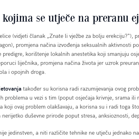
 kojima se utječe na preranu e
lice (vidjeti članak „Znate li vježbe za bolju erekciju?“),
agon), promjena načina izvođenja seksualnih aktivnosti po
 predigre, korištenje lokalnih anestetika koji smanjuju osje
poruci liječnika, promjena načina života jer uzrok preura
ola i opojnih droga.
jetovanja
također su korisna radi razumijevanja ovog prob
 problema u vezi s tim (poput osjećaja krivnje, srama ili 
 koji ovaj problem olakšavaju, a korisna su i radi toga št
nerijetko duševne prirode poput stresa, anksioznosti, depre
je jedinstven, a niti različite tehnike ne utječu jednako n