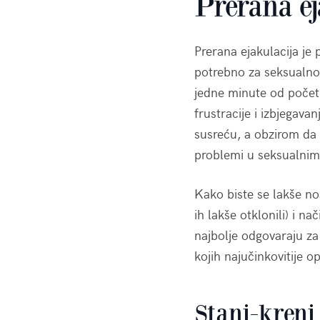
Prerana ej
Prerana ejakulacija je
potrebno za seksualno 
jedne minute od početk
frustracije i izbjegava
susreću, a obzirom da 
problemi u seksualni
Kako biste se lakše n
ih lakše otklonili) i na
najbolje odgovaraju za
kojih najučinkovitije 
Stani-kreni