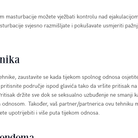
ekom masturbacije možete vježbati kontrolu nad ejakulacijo
turbacije svjesno razmišljate i pokušavate usmjeriti pažn
hnika
tehnike, zaustavite se kada tijekom spolnog odnosa osjeti
pritisnite područje ispod glavića tako da vršite pritisak n
 Pritisak držite sve dok se seksualno uzbuđenje ne smanji 
im odnosom. Također, vaš partner/partnerica ovu tehniku
te upotrijebiti i više puta tijekom odnosa.
kondoma