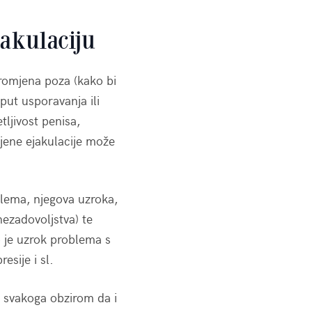
jakulaciju
 promjena poza (kako bi
put usporavanja ili
tljivost penisa,
njene ejakulacije može
lema, njegova uzroka,
nezadovoljstva) te
o je uzrok problema s
sije i sl.
a svakoga obzirom da i