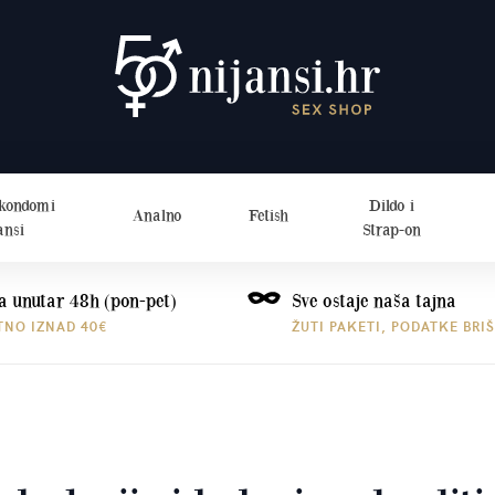
 kondomi
Dildo i
Analno
Fetish
ansi
Strap-on
a unutar 48h (pon-pet)
Sve ostaje naša tajna
TNO IZNAD 40€
ŽUTI PAKETI, PODATKE BRI