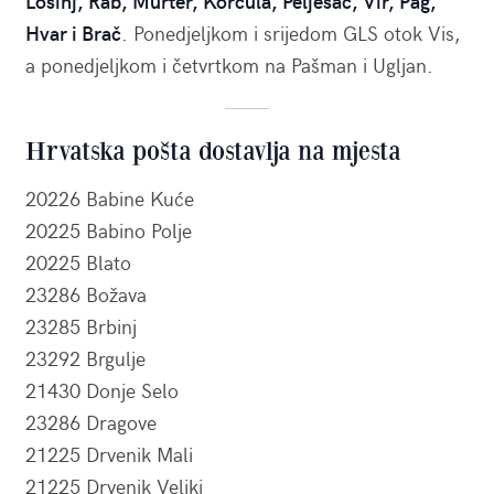
Lošinj, Rab, Murter, Korčula, Pelješac, Vir, Pag,
Hvar i Brač
. Ponedjeljkom i srijedom GLS otok Vis,
a ponedjeljkom i četvrtkom na Pašman i Ugljan.
Hrvatska pošta dostavlja na mjesta
20226 Babine Kuće
20225 Babino Polje
20225 Blato
23286 Božava
23285 Brbinj
23292 Brgulje
21430 Donje Selo
23286 Dragove
21225 Drvenik Mali
21225 Drvenik Veliki