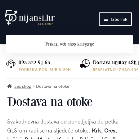
Preskoči
Skoči
Izbornik
na
do
navigaciju
sadržaja
Početna
Prikaži
web-shop kategorije
O nama
Plaćanje i dostava
095 522 91 65
Dostava unutar 48h 
PODRŠKA PON-SUB 8-20H
BESPLATNO IZNAD 40€
Kontakt
Sex shop
Dostava na otoke
Dostava na otoke
Svakodnevna dostava od ponedjeljka do petka
GLS-om radi se na sljedeće otoke:
Krk, Cres,