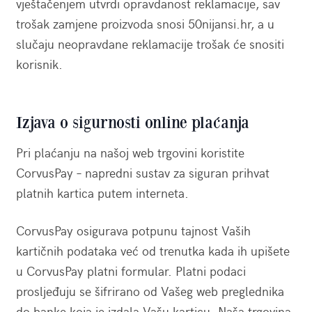
vještačenjem utvrdi opravdanost reklamacije, sav
trošak zamjene proizvoda snosi 50nijansi.hr, a u
slučaju neopravdane reklamacije trošak će snositi
korisnik.
Izjava o sigurnosti online plaćanja
Pri plaćanju na našoj web trgovini koristite
CorvusPay – napredni sustav za siguran prihvat
platnih kartica putem interneta.
CorvusPay osigurava potpunu tajnost Vaših
kartičnih podataka već od trenutka kada ih upišete
u CorvusPay platni formular. Platni podaci
prosljeđuju se šifrirano od Vašeg web preglednika
do banke koja je izdala Vašu karticu. Naša trgovina