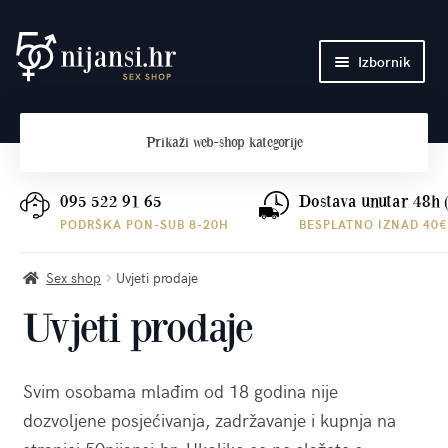
Preskoči
Skoči
Izbornik
na
do
navigaciju
sadržaja
Početna
Prikaži
web-shop kategorije
O nama
Plaćanje i dostava
095 522 91 65
Dostava unutar 48h 
PODRŠKA PON-SUB 8-20H
BESPLATNO IZNAD 40€
Kontakt
Sex shop
Uvjeti prodaje
Uvjeti prodaje
Svim osobama mlađim od 18 godina nije
dozvoljene posjećivanja, zadržavanje i kupnja na