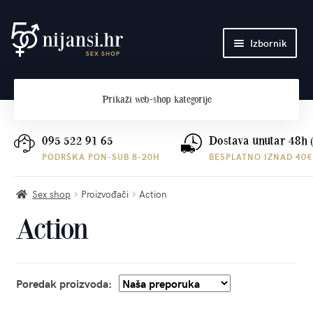
Preskoči
Skoči
Izbornik
na
do
navigaciju
sadržaja
Početna
Prikaži
web-shop kategorije
O nama
Plaćanje i dostava
095 522 91 65
Dostava unutar 48h 
PODRŠKA PON-SUB 8-20H
BESPLATNO IZNAD 40€
Kontakt
Sex shop
Proizvođači
Action
Action
Poredak proizvoda: