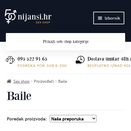
Preskoči
Skoči
Izbornik
na
do
navigaciju
sadržaja
Početna
Prikaži
web-shop kategorije
O nama
Plaćanje i dostava
095 522 91 65
Dostava unutar 48h 
PODRŠKA PON-SUB 8-20H
BESPLATNO IZNAD 40€
Kontakt
Sex shop
Proizvođači
Baile
Baile
Poredak proizvoda: