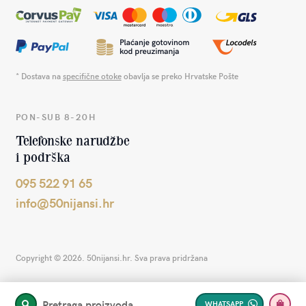
* Dostava na
specifične otoke
obavlja se preko Hrvatske Pošte
PON-SUB 8-20H
Telefonske narudžbe
i podrška
095 522 91 65
info@50nijansi.hr
Copyright © 2026. 50nijansi.hr. Sva prava pridržana
Pretraga proizvoda
WHATSAPP