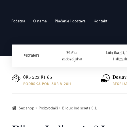
Preskoči
Skoči
Početna
O nama
Plaćanje i dostava
Kontakt
na
do
navigaciju
sadržaja
Muška
Lubrikanti,
Vibratori
zadovoljstva
i stimul
095 522 91 65
Dostav
PODRŠKA PON-SUB 8-20H
BESPLA
Sex shop
Proizvođači
Bijoux Indiscrets S.L