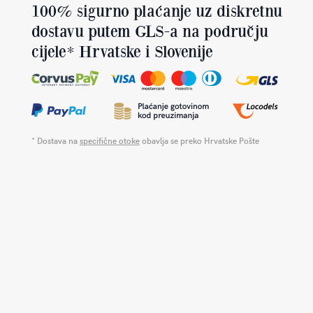
100% sigurno plaćanje uz diskretnu
dostavu putem GLS-a na području
cijele* Hrvatske i Slovenije
* Dostava na
specifične otoke
obavlja se preko Hrvatske Pošte