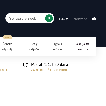
Pretraga proizvoda
0,00
€
0 proizvoda
PRETRAŽITE
Žensko
Sexy
Igre i
Akcija za
zdravlje
odjeća
ostalo
kolovoz
Povrati u čak 30 dana
ŠEMO
ZA NEKORIŠTENU ROBU