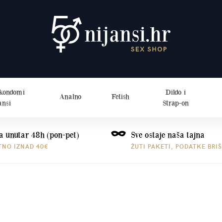
 kondomi
Dildo i
Analno
Fetish
ansi
Strap-on
a unutar 48h (pon-pet)
Sve ostaje naša tajna
TNO IZNAD 40€
ŽUTI PAKETI, PODATKE BRI