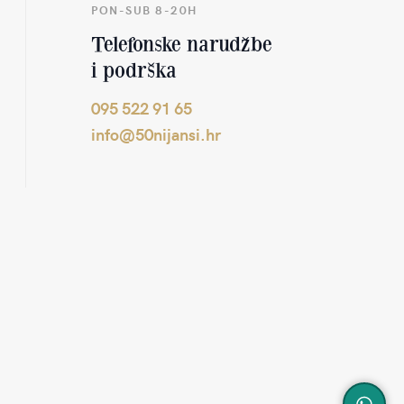
PON-SUB 8-20H
Telefonske narudžbe
i podrška
095 522 91 65
info@50nijansi.hr