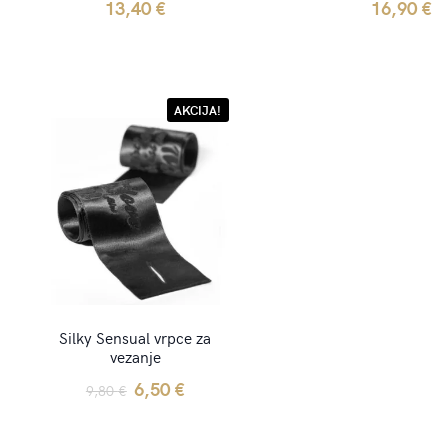
13,40
€
16,90
€
AKCIJA!
Silky Sensual vrpce za
vezanje
Original
Current
6,50
€
9,80
€
price
price
was:
is: