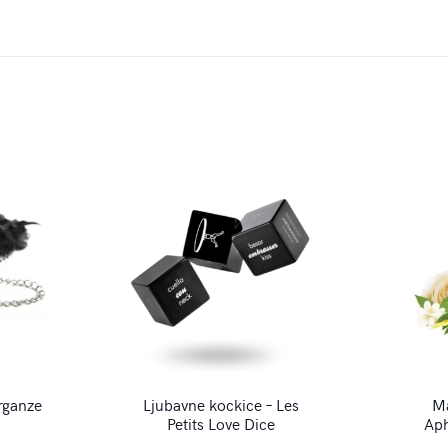
organze
Ljubavne kockice – Les
Ma
Petits Love Dice
Aph