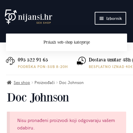
Preskoči
Skoči
Izbornik
na
do
navigaciju
sadržaja
Početna
Prikaži
web-shop kategorije
O nama
Plaćanje i dostava
095 522 91 65
Dostava unutar 48h 
PODRŠKA PON-SUB 8-20H
BESPLATNO IZNAD 40€
Kontakt
Sex shop
Proizvođači
Doc Johnson
Doc Johnson
Nisu pronađeni proizvodi koji odgovaraju vašem
odabiru.