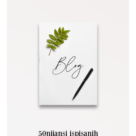
50nijansi ispisanih