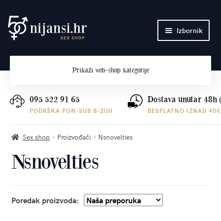
Preskoči
Skoči
Izbornik
na
do
navigaciju
sadržaja
Početna
Prikaži
web-shop kategorije
O nama
Plaćanje i dostava
095 522 91 65
Dostava unutar 48h 
PODRŠKA PON-SUB 8-20H
BESPLATNO IZNAD 40€
Kontakt
Sex shop
Proizvođači
Nsnovelties
Nsnovelties
Poredak proizvoda: