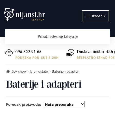
Preskoči
Skoči
Izbornik
na
do
navigaciju
sadržaja
Početna
Prikaži
web-shop kategorije
O nama
Plaćanje i dostava
095 522 91 65
Dostava unutar 48h 
PODRŠKA PON-SUB 8-20H
BESPLATNO IZNAD 40€
Kontakt
Sex shop
Igre i ostalo
Baterije i adapteri
Baterije i adapteri
Poredak proizvoda: