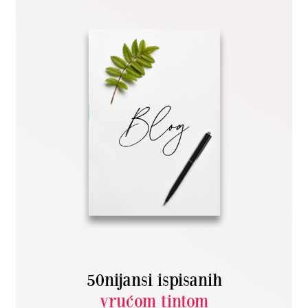
50nijansi ispisanih
vrućom tintom