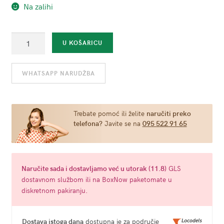
Na zalihi
Analni
U KOŠARICU
čep
mali
WHATSAPP NARUDŽBA
Rose
Gold
količina
Trebate pomoć ili želite
naručiti preko
telefona?
Javite se na
095 522 91 65
Naručite
sada
i dostavljamo već u
utorak (11.8)
GLS
dostavnom službom ili na BoxNow paketomate u
diskretnom pakiranju.
Dostava istoga dana
dostupna je za područje