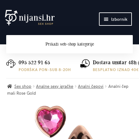
Preskoči
Skoči
Izbornik
na
do
navigaciju
sadržaja
Početna
Prikaži
web-shop kategorije
O nama
Plaćanje i dostava
095 522 91 65
Dostava unutar 48h 
PODRŠKA PON-SUB 8-20H
BESPLATNO IZNAD 40€
Kontakt
Sex shop
Analne sexy igračke
Analni čepovi
Analni čep
mali Rose Gold