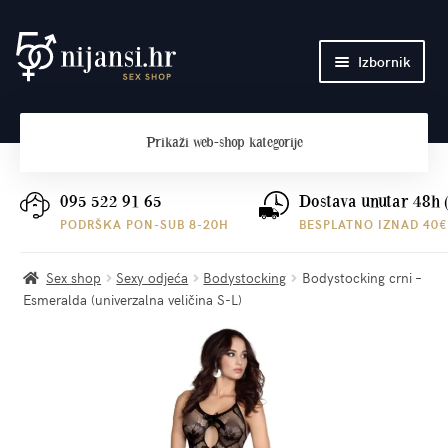
Preskoči
Skoči
Izbornik
na
do
navigaciju
sadržaja
Početna
Prikaži
web-shop kategorije
O nama
Plaćanje i dostava
095 522 91 65
Dostava unutar 48h 
PODRŠKA PON-SUB 8-20H
BESPLATNO IZNAD 40€
Kontakt
Sex shop
Sexy odjeća
Bodystocking
Bodystocking crni –
Esmeralda (univerzalna veličina S-L)