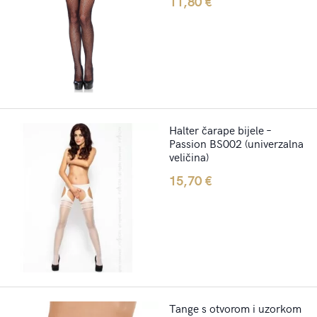
11,80
€
Halter čarape bijele –
Passion BS002 (univerzalna
veličina)
15,70
€
Tange s otvorom i uzorkom