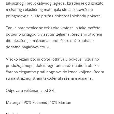
luksuznog i provokativnog izgleda. Izrađen je od izrazito
mekanog i elastičnog materijala stoga se savršeno
prilagođava tijelu te pruža udobnost i slobodu pokreta.
Tanke naramenice se vežu oko vrate te ih tako možete
potpuno prilagoditi vlastitim željama. Središnji otvoreni
dio ukrašen je mašnama i proteže se duž trbuha te
dodatno naglašava struk.
Visoko rezani bočni otvori otkrivaju bokove i vizualno
produžuju noge, dok integrirani mrežasti dio u obliku
čarapa elegantno prati noge sve do iznad koljena. Bedra
su na stražnjoj strani također ukrašena mašnama.
Odgovara veličinama od S-L.
Materijal: 90% Poliamid, 10% Elastan