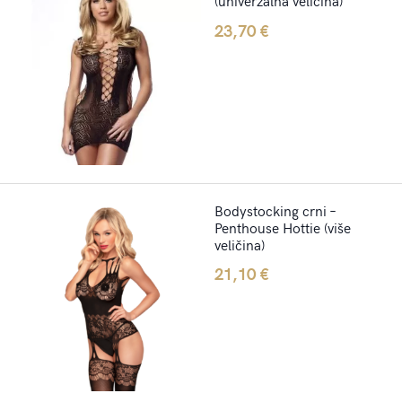
(univerzalna veličina)
23,70
€
Bodystocking crni –
Penthouse Hottie (više
veličina)
21,10
€