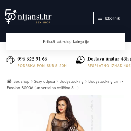
Preskoči
Skoči
Izbornik
na
do
navigaciju
sadržaja
Početna
Prikaži
web-shop kategorije
O nama
Plaćanje i dostava
095 522 91 65
Dostava unutar 48h 
PODRŠKA PON-SUB 8-20H
BESPLATNO IZNAD 40€
Kontakt
Sex shop
Sexy odjeća
Bodystocking
Bodystocking crni –
Passion BS006 (univerzalna veličina S-L)