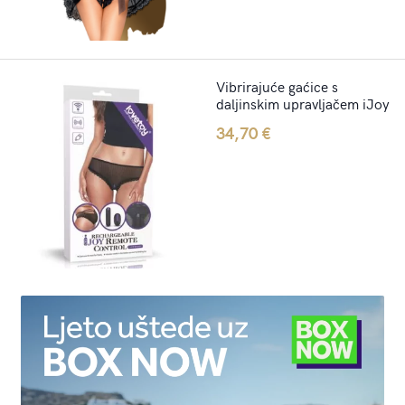
Vibrirajuće gaćice s
daljinskim upravljačem iJoy
34,70
€