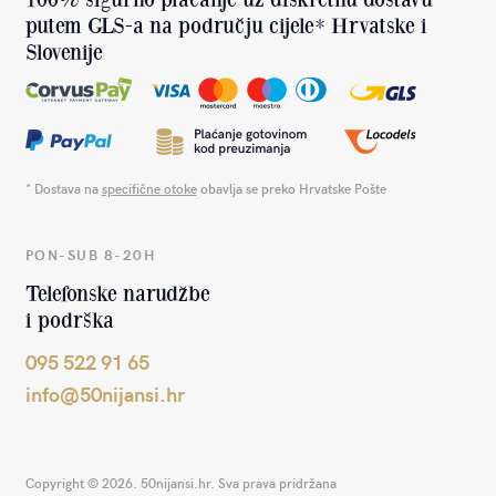
putem GLS-a na području cijele* Hrvatske i
Slovenije
* Dostava na
specifične otoke
obavlja se preko Hrvatske Pošte
PON-SUB 8-20H
Telefonske narudžbe
i podrška
095 522 91 65
info@50nijansi.hr
Copyright © 2026. 50nijansi.hr. Sva prava pridržana