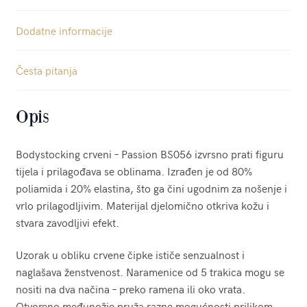
Dodatne informacije
Česta pitanja
Opis
Bodystocking crveni – Passion BS056 izvrsno prati figuru
tijela i prilagođava se oblinama. Izrađen je od 80%
poliamida i 20% elastina, što ga čini ugodnim za nošenje i
vrlo prilagodljivim. Materijal djelomično otkriva kožu i
stvara zavodljivi efekt.
Uzorak u obliku crvene čipke ističe senzualnost i
naglašava ženstvenost. Naramenice od 5 trakica mogu se
nositi na dva načina – preko ramena ili oko vrata.
Otvoreno međunožje pruža razne mogućnosti prilikom