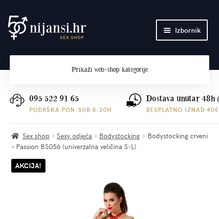
Preskoči
Skoči
Izbornik
na
do
navigaciju
sadržaja
Početna
Prikaži
web-shop kategorije
O nama
Plaćanje i dostava
095 522 91 65
Dostava unutar 48h 
PODRŠKA PON-SUB 8-20H
BESPLATNO IZNAD 40€
Kontakt
Sex shop
Sexy odjeća
Bodystocking
Bodystocking crveni
– Passion BS056 (univerzalna veličina S-L)
AKCIJA!