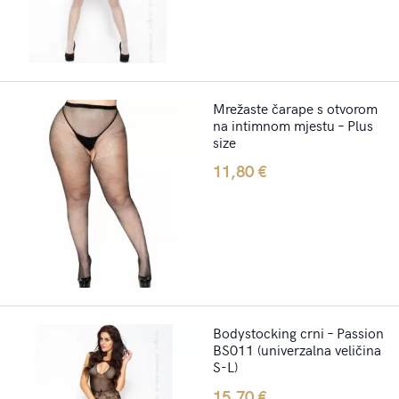
Mrežaste čarape s otvorom
na intimnom mjestu – Plus
size
11,80
€
Bodystocking crni – Passion
BS011 (univerzalna veličina
S-L)
15,70
€