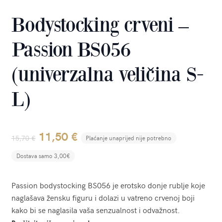
Bodystocking crveni –
Passion BS056
(univerzalna veličina S-
L)
Original
Current
11,50
€
15,70
€
Plaćanje unaprijed nije potrebno
price
price
Dostava samo 3,00€
was:
is:
Passion bodystocking BS056 je erotsko donje rublje koje
15,70 €.
11,50 €.
naglašava žensku figuru i dolazi u vatreno crvenoj boji
kako bi se naglasila vaša senzualnost i odvažnost.