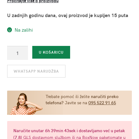
Pročitajte više o proizvodu
U zadnjih godinu dana, ovaj proizvod je kupljen 15 puta
Na zalihi
Bodystocking
U KOŠARICU
crveni
-
WHATSAPP NARUDŽBA
Passion
BS056
(univerzalna
veličina
Trebate pomoć ili želite
naručiti preko
telefona?
Javite se na
095 522 91 65
S-
L)
količina
Naručite
unutar 6h 39min 43sek
i dostavljamo već u
petak
(7.8)
GLS dostavnom službom ili na BoxNow paketomate u