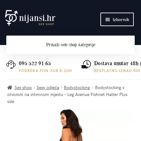
Preskoči
Skoči
Izbornik
na
do
navigaciju
sadržaja
Početna
Prikaži
web-shop kategorije
O nama
Plaćanje i dostava
095 522 91 65
Dostava unutar 48h 
PODRŠKA PON-SUB 8-20H
BESPLATNO IZNAD 40€
Kontakt
Sex shop
Sexy odjeća
Bodystocking
Bodystocking s
otvorom na intimnom mjestu – Leg Avenue Fishnet Halter Plus
size