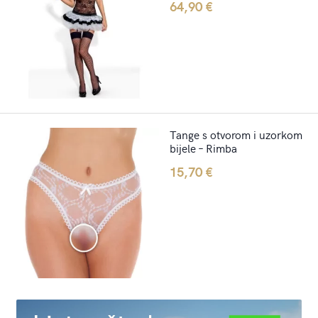
64,90
€
Tange s otvorom i uzorkom
bijele – Rimba
15,70
€