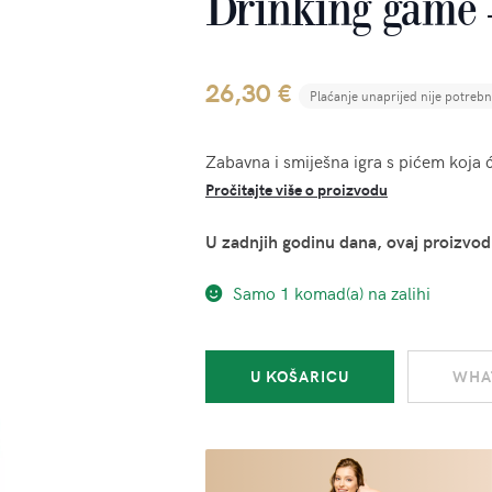
Drinking game 
26,30
€
Plaćanje unaprijed nije potreb
Zabavna i smiješna igra s pićem koja ć
Pročitajte više o proizvodu
U zadnjih godinu dana, ovaj proizvod
Samo 1 komad(a) na zalihi
Drinking
U KOŠARICU
WHA
game
-
Jizz
količina