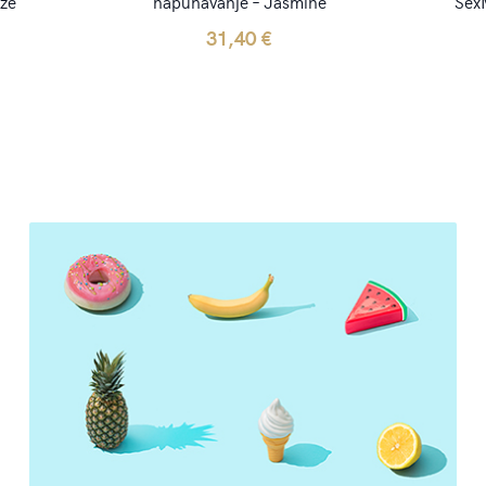
nze
napuhavanje – Jasmine
Sex
31,40
€