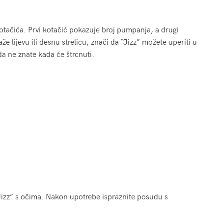
kotačića. Prvi kotačić pokazuje broj pumpanja, a drugi
že lijevu ili desnu strelicu, znači da “Jizz” možete uperiti u
da ne znate kada će štrcnuti.
Jizz” s očima. Nakon upotrebe ispraznite posudu s
.