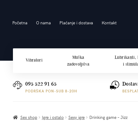
Preskoči
Skoči
Početna
O nama
Plaćanje i dostava
Kontakt
na
do
navigaciju
sadržaja
Muška
Lubrikanti,
Vibratori
zadovoljstva
i stimul
095 522 91 65
Dostav
PODRŠKA PON-SUB 8-20H
BESPLA
Sex shop
Igre i ostalo
Sexy igre
Drinking game – Jizz