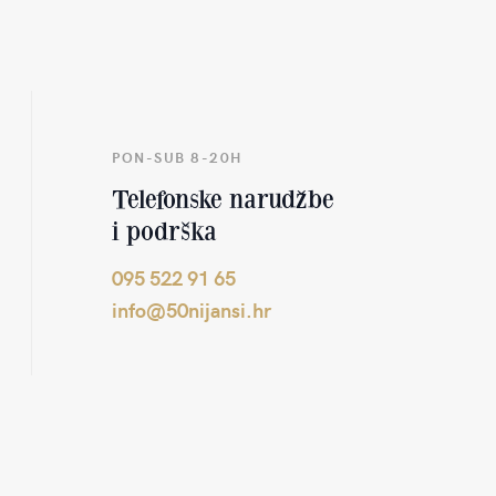
PON-SUB 8-20H
Telefonske narudžbe
i podrška
095 522 91 65
info@50nijansi.hr