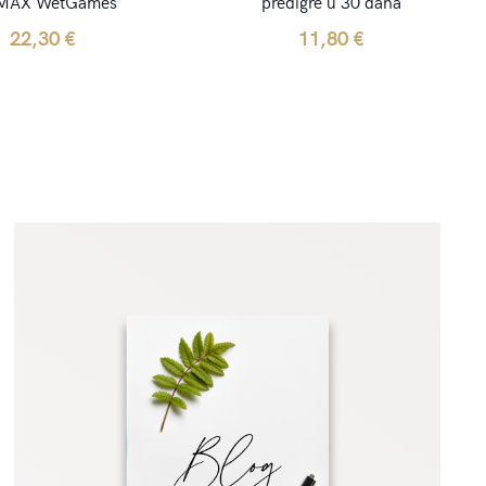
MAX WetGames
predigre u 30 dana
22,30
€
11,80
€