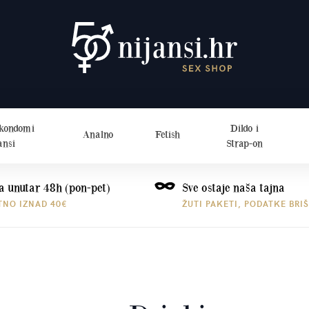
 kondomi
Dildo i
Analno
Fetish
ansi
Strap-on
a unutar 48h (pon-pet)
Sve ostaje naša tajna
TNO IZNAD 40€
ŽUTI PAKETI, PODATKE BRI