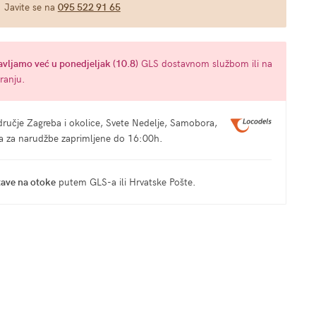
Javite se na
095 522 91 65
avljamo već u
ponedjeljak (10.8)
GLS dostavnom službom ili na
ranju.
ručje Zagreba i okolice, Svete Nedelje, Samobora,
ma za narudžbe zaprimljene do 16:00h.
tave na otoke
putem GLS-a ili Hrvatske Pošte.