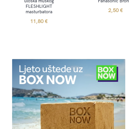
uloška muškog
Panasonic Bro
FLESHLIGHT
2,50
€
masturbatora
11,80
€