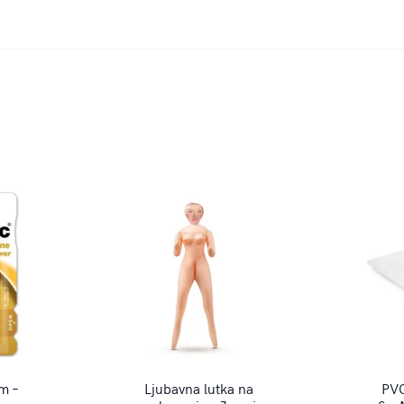
om –
Ljubavna lutka na
PVC