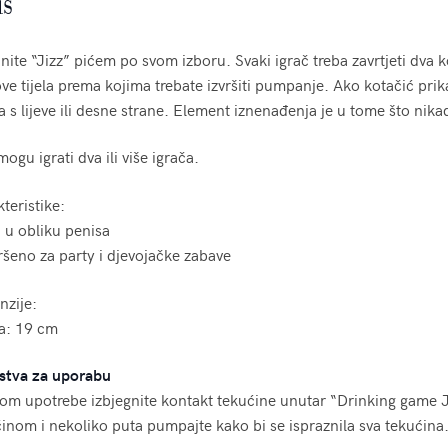
is
ite “Jizz” pićem po svom izboru. Svaki igrač treba zavrtjeti dva 
ove tijela prema kojima trebate izvršiti pumpanje. Ako kotačić prika
a s lijeve ili desne strane. Element iznenađenja je u tome što nika
mogu igrati dva ili više igrača.
teristike:
a u obliku penisa
ršeno za party i djevojačke zabave
nzije:
na: 19 cm
stva za uporabu
kom upotrebe izbjegnite kontakt tekućine unutar “Drinking game 
inom i nekoliko puta pumpajte kako bi se ispraznila sva tekućina