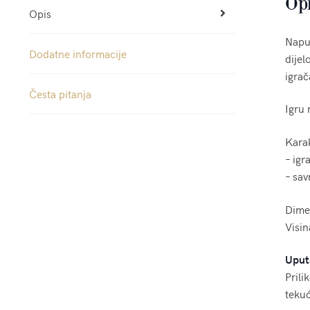
Op
Opis
Napun
Dodatne informacije
dijel
igrač
Česta pitanja
Igru 
Karak
– igr
– sav
Dime
Visi
Uput
Prili
tekuć