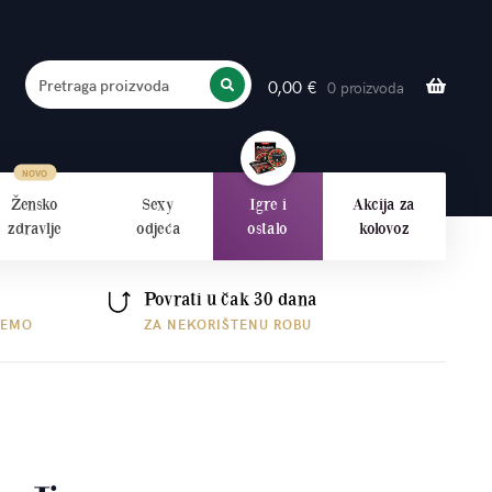
Pretraga proizvoda
0,00
€
0 proizvoda
PRETRAŽITE
Žensko
Sexy
Igre i
Akcija za
zdravlje
odjeća
ostalo
kolovoz
Povrati u čak 30 dana
ŠEMO
ZA NEKORIŠTENU ROBU