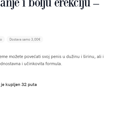
nje i bolju erekciju –
no
Dostava samo 3,00€
e možete povećati svoj penis u dužinu i širinu, ali i
ednostavna i učinkovita formula.
 je kupljen 32 puta