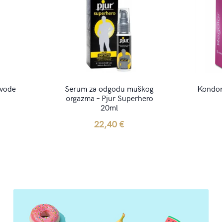
 vode
Serum za odgodu muškog
Kondom
orgazma – Pjur Superhero
20ml
22,40
€