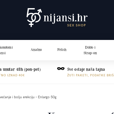
 kondomi
Dildo i
Analno
Fetish
ansi
Strap-on
a unutar 48h (pon-pet)
Sve ostaje naša tajna
TNO IZNAD 40€
ŽUTI PAKETI, PODATKE BRI
ećanje i bolju erekciju – Enlargo 50g