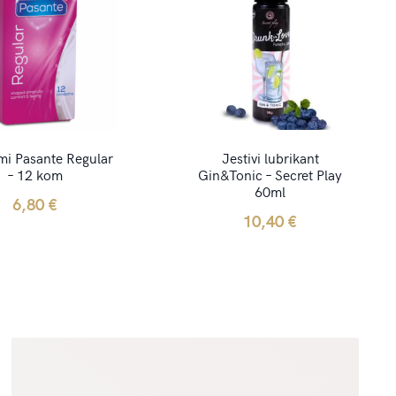
i Pasante Regular
Jestivi lubrikant
– 12 kom
Gin&Tonic – Secret Play
60ml
6,80
€
10,40
€