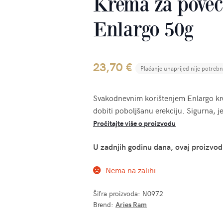
Krema za poveća
Enlargo 50g
23,70
€
Plaćanje unaprijed nije potreb
Svakodnevnim korištenjem Enlargo krem
dobiti poboljšanu erekciju. Sigurna, j
Pročitajte više o proizvodu
U zadnjih godinu dana, ovaj proizvod
Nema na zalihi
Šifra proizvoda:
N0972
Brend:
Aries Ram