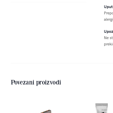
Uput
Prepo
alerg
Upoz
Ne st
preki
Povezani proizvodi