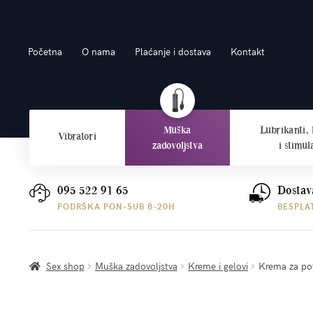
Preskoči
Skoči
Početna
O nama
Plaćanje i dostava
Kontakt
na
do
navigaciju
sadržaja
Muška
Lubrikanti,
Vibratori
zadovoljstva
i stimul
095 522 91 65
Dostav
PODRŠKA PON-SUB 8-20H
BESPLA
Sex shop
Muška zadovoljstva
Kreme i gelovi
Krema za pov