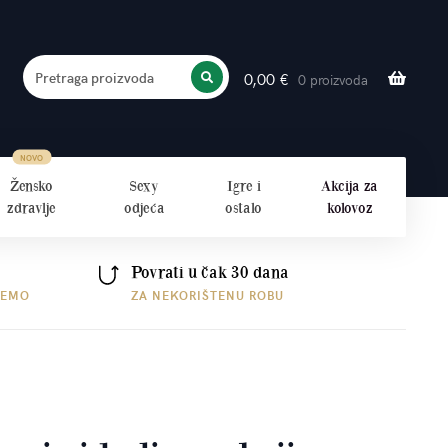
Pretraga proizvoda
0,00
€
0 proizvoda
PRETRAŽITE
Žensko
Sexy
Igre i
Akcija za
zdravlje
odjeća
ostalo
kolovoz
Povrati u čak 30 dana
ŠEMO
ZA NEKORIŠTENU ROBU