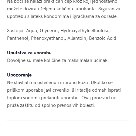
Na boci se nalazi praktičan čep kroz koji jednostavno
možete dozirati željenu količinu lubrikanta. Siguran za
upotrebu s lateks kondomima i igračkama za odrasle.
Sastojci: Aqua, Glycerin, Hydroxyethylcelluulose,
Panthenol, Phenoxyethanol, Allantoin, Benzoic Acid
Uputstva za uporabu
Dovoljne su male količine za maksimalan učinak.
Upozorenje
Ne stavljati na oštećenu i iritiranu kožu. Ukoliko se
prilikom uporabe javi crvenilo ili iritacije odmah isprati
toplom vodom i prekinuti uporabu. Ovaj proizvod ne
pruža zaštitu od spolno prenosivih bolesti.