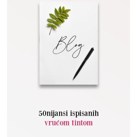
50nijansi ispisanih
vrućom tintom