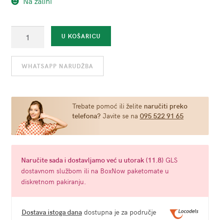
Na zalihi
Intimni
U KOŠARICU
lubrikant
na
WHATSAPP NARUDŽBA
bazi
vode
Waterglide
Natural
Trebate pomoć ili želite
naručiti preko
telefona?
Javite se na
095 522 91 65
300ml
količina
Naručite
sada
i dostavljamo već u
utorak (11.8)
GLS
dostavnom službom ili na BoxNow paketomate u
diskretnom pakiranju.
Dostava istoga dana
dostupna je za područje