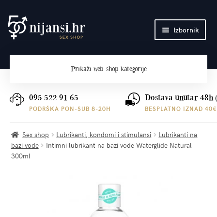
Preskoči
Skoči
Izbornik
na
do
navigaciju
sadržaja
Početna
Prikaži
web-shop kategorije
O nama
Plaćanje i dostava
095 522 91 65
Dostava unutar 48h 
PODRŠKA PON-SUB 8-20H
BESPLATNO IZNAD 40€
Kontakt
Sex shop
Lubrikanti, kondomi i stimulansi
Lubrikanti na
bazi vode
Intimni lubrikant na bazi vode Waterglide Natural
300ml