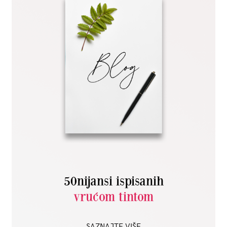
50nijansi ispisanih
vrućom tintom
SAZNAJTE VIŠE