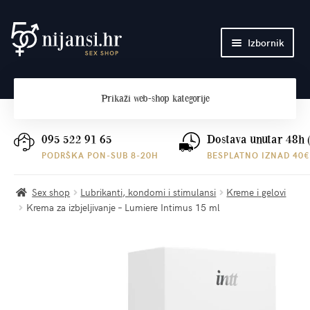
Preskoči
Skoči
Izbornik
na
do
navigaciju
sadržaja
Početna
Prikaži
web-shop kategorije
O nama
Plaćanje i dostava
095 522 91 65
Dostava unutar 48h 
PODRŠKA PON-SUB 8-20H
BESPLATNO IZNAD 40€
Kontakt
Sex shop
Lubrikanti, kondomi i stimulansi
Kreme i gelovi
Krema za izbjeljivanje – Lumiere Intimus 15 ml