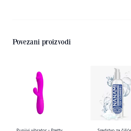
Povezani proizvodi
Punjivi vibrator – Pretty
Sredstvo za čišć