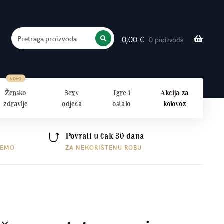
Pretraga proizvoda
0,00
€
0 proizvoda
PRETRAŽITE
Žensko
Sexy
Igre i
Akcija za
zdravlje
odjeća
ostalo
kolovoz
Povrati u čak 30 dana
ŠEMO
ZA NEKORIŠTENU ROBU