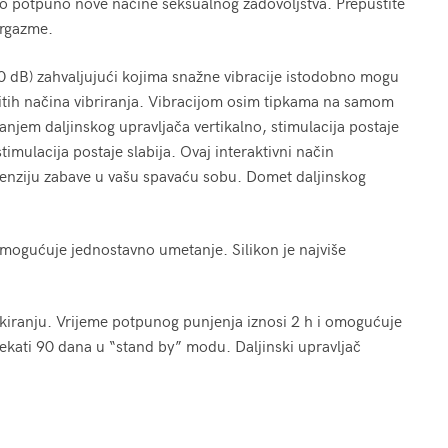
o potpuno nove načine seksualnog zadovoljstva. Prepustite
orgazme.
0 dB) zahvaljujući kojima snažne vibracije istodobno mogu
čitih načina vibriranja. Vibracijom osim tipkama na samom
njem daljinskog upravljača vertikalno, stimulacija postaje
timulacija postaje slabija. Ovaj interaktivni način
menziju zabave u vašu spavaću sobu. Domet daljinskog
i omogućuje jednostavno umetanje. Silikon je najviše
kiranju. Vrijeme potpunog punjenja iznosi 2 h i omogućuje
ekati 90 dana u “stand by” modu. Daljinski upravljač