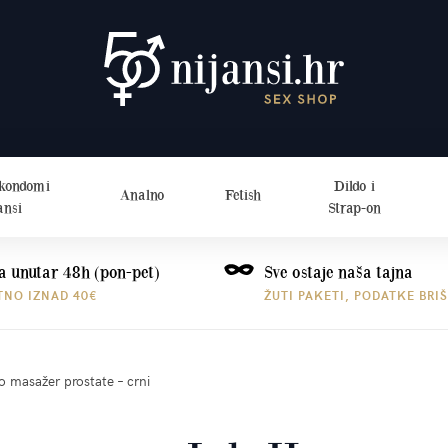
 kondomi
Dildo i
Analno
Fetish
ansi
Strap-on
a unutar 48h (pon-pet)
Sve ostaje naša tajna
TNO IZNAD 40€
ŽUTI PAKETI, PODATKE BRI
 masažer prostate – crni