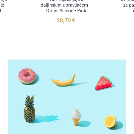
le –
daljinskim upravljačem –
za pa
l
Drops Silicone Pink
28,70
€