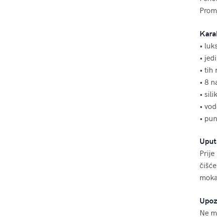
Promj
Karak
• luk
• jed
• tih
• 8 n
• sil
• vo
• pu
Uput
Prije
čišće
moka
Upoz
Ne mo