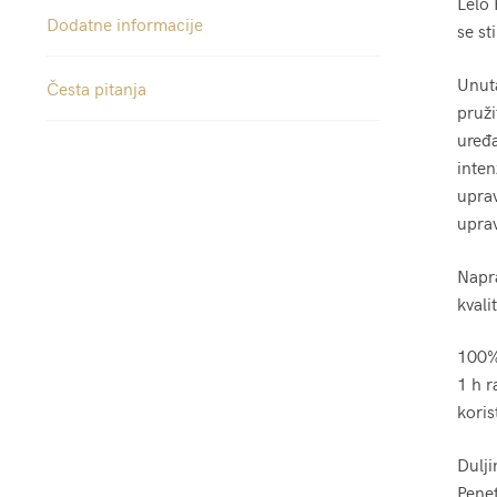
Lelo 
Dodatne informacije
se st
Unuta
Česta pitanja
pruži
uređ
inten
uprav
uprav
Napra
kvali
100% 
1 h r
koris
Dulj
Penet