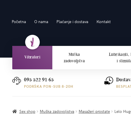
Preskoči
Skoči
Početna
O nama
Plaćanje i dostava
Kontakt
na
do
navigaciju
sadržaja
Muška
Lubrikanti,
Vibratori
zadovoljstva
i stimul
095 522 91 65
Dostav
PODRŠKA PON-SUB 8-20H
BESPLA
Sex shop
Muška zadovoljstva
Masažeri prostate
Lelo Hugo