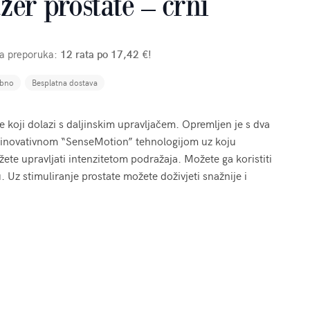
er prostate – crni
ša preporuka:
12 rata po 17,42 €!
ebno
Besplatna dostava
 koji dolazi s daljinskim upravljačem. Opremljen je s dva
 i inovativnom “SenseMotion” tehnologijom uz koju
te upravljati intenzitetom podražaja. Možete ga koristiti
u. Uz stimuliranje prostate možete doživjeti snažnije i