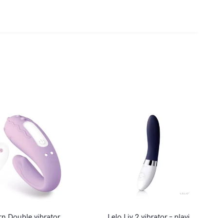
n Double vibrator
Lelo Liv 2 vibrator – plavi