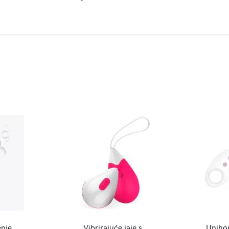
enje
Vibrirajuće jaje s
Unihor