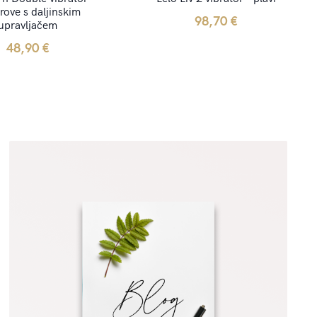
rove s daljinskim
98,70
€
upravljačem
48,90
€