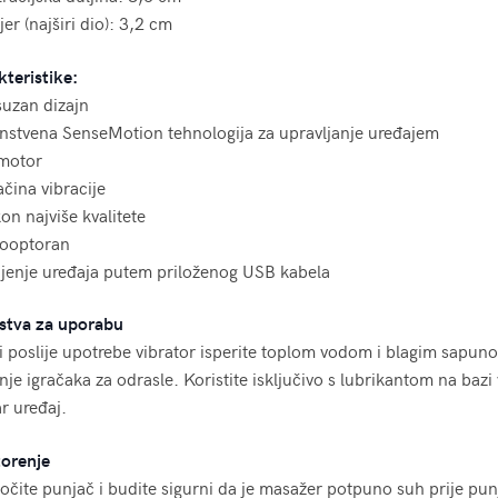
er (najširi dio): 3,2 cm
teristike:
suzan dizajn
instvena SenseMotion tehnologija za upravljanje uređajem
 motor
ačina vibracije
ikon najviše kvalitete
dooptoran
njenje uređaja putem priloženog USB kabela
stva za uporabu
 i poslije upotrebe vibrator isperite toplom vodom i blagim sapun
nje igračaka za odrasle. Koristite isključivo s lubrikantom na bazi 
r uređaj.
orenje
čite punjač i budite sigurni da je masažer potpuno suh prije pun