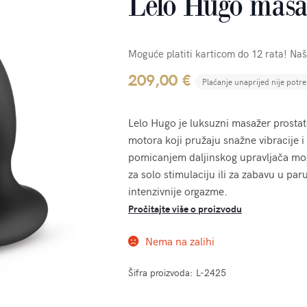
Lelo Hugo masaž
Moguće platiti karticom do 12 rata! Na
209,00
€
Plaćanje unaprijed nije potr
Lelo Hugo je luksuzni masažer prostate
motora koji pružaju snažne vibracije
pomicanjem daljinskog upravljača može
za solo stimulaciju ili za zabavu u par
intenzivnije orgazme.
Pročitajte više o proizvodu
Nema na zalihi
Šifra proizvoda:
L-2425