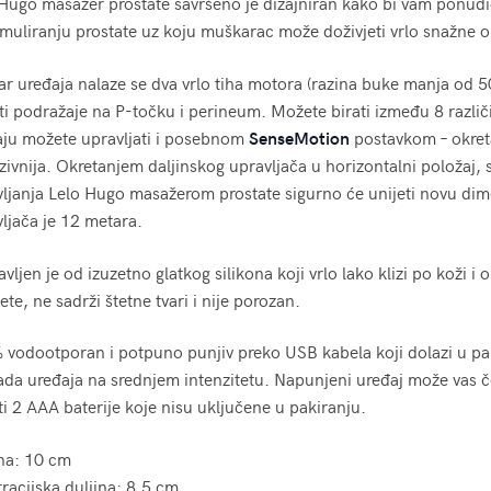
Hugo masažer prostate savršeno je dizajniran kako bi vam ponudi
imuliranju prostate uz koju muškarac može doživjeti vrlo snažne 
r uređaja nalaze se dva vrlo tiha motora (razina buke manja od 5
ti podražaje na P-točku i perineum. Možete birati između 8 razli
aju možete upravljati i posebnom
SenseMotion
postavkom – okreta
zivnija. Okretanjem daljinskog upravljača u horizontalni položaj, s
ljanja Lelo Hugo masažerom prostate sigurno će unijeti novu di
ljača je 12 metara.
vljen je od izuzetno glatkog silikona koji vrlo lako klizi po koži 
tete, ne sadrži štetne tvari i nije porozan.
vodootporan i potpuno punjiv preko USB kabela koji dolazi u pa
ada uređaja na srednjem intenzitetu. Napunjeni uređaj može vas č
ti 2 AAA baterije koje nisu uključene u pakiranju.
ina: 10 cm
racijska duljina: 8,5 cm