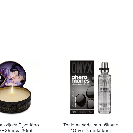
 svijeća Egzotično
Toaletna voda za muškarce
e – Shunga 30ml
“Onyx” s dodatkom