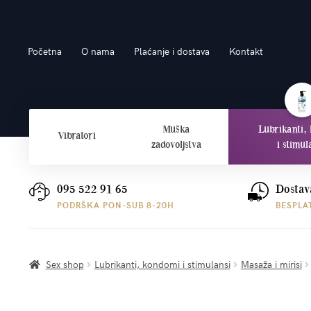
Preskoči
Skoči
Početna
O nama
Plaćanje i dostava
Kontakt
na
do
navigaciju
sadržaja
Muška
Lubrikanti,
Vibratori
zadovoljstva
i stimul
095 522 91 65
Dostav
PODRŠKA PON-SUB 8-20H
BESPLA
Sex shop
Lubrikanti, kondomi i stimulansi
Masaža i mirisi