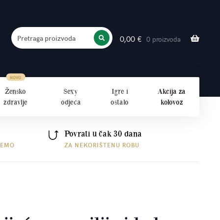
Pretraga proizvoda
0,00
€
0 proizvoda
PRETRAŽITE
Žensko
Sexy
Igre i
Akcija za
zdravlje
odjeća
ostalo
kolovoz
Povrati u čak 30 dana
ŠEMO
ZA NEKORIŠTENU ROBU