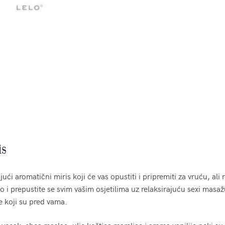
is
jući aromatični miris koji će vas opustiti i pripremiti za vruću, al
o i prepustite se svim vašim osjetilima uz relaksirajuću sexi masažu
e koji su pred vama.