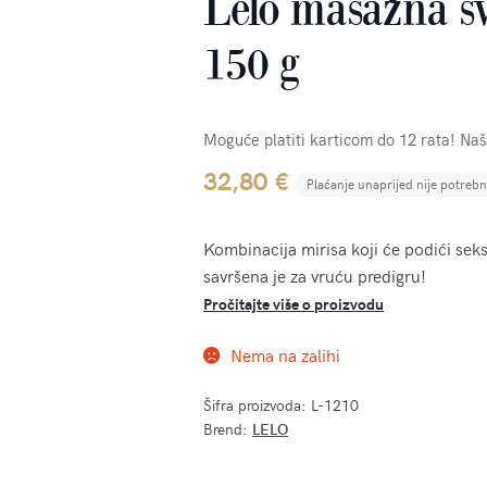
Lelo masažna svi
150 g
Moguće platiti karticom do 12 rata! Na
32,80
€
Plaćanje unaprijed nije potreb
Kombinacija mirisa koji će podići sek
savršena je za vruću predigru!
Pročitajte više o proizvodu
Nema na zalihi
Šifra proizvoda:
L-1210
Brend:
LELO