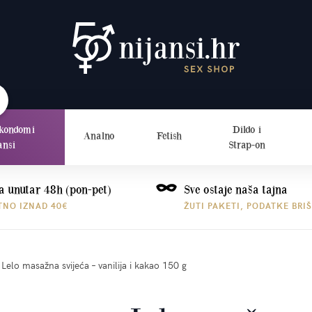
 kondomi
Dildo i
Analno
Fetish
ansi
Strap-on
a unutar 48h (pon-pet)
Sve ostaje naša tajna
TNO IZNAD 40€
ŽUTI PAKETI, PODATKE BRI
Lelo masažna svijeća – vanilija i kakao 150 g