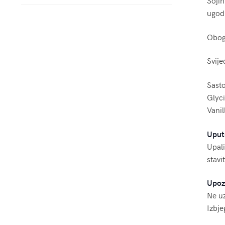
Sojin
ugodn
Oboga
Svije
Sasto
Glyci
Vanil
Uput
Upali
stavi
Upoz
Ne uz
Izbje