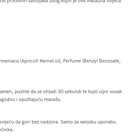
u od prirodnih sastojaka zbog kojih je ova masažna svijeća
rmeniaca (Apricot) Kernel oil, Perfume (Benzyl Benzoate,
lamen, pustite da se ohladi 30 sekundi te topli uljni vosak
e ugodnu i opuštajuću masažu.
te svijeću da gori bez nadzora. Samo za vanjsku uporabu.
ečnika.