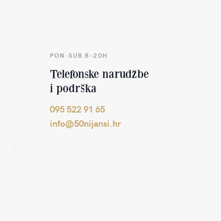
PON-SUB 8-20H
Telefonske narudžbe
i podrška
095 522 91 65
info@50nijansi.hr