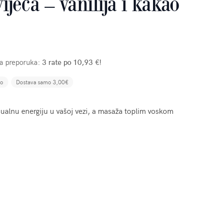
jeća – vanilija i kakao
ša preporuka:
3 rate po 10,93 €!
no
Dostava samo 3,00€
sualnu energiju u vašoj vezi, a masaža toplim voskom