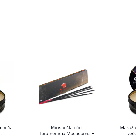
eni čaj
Mirisni štapići s
Masažna
l
feromonima Macadamia –
voć