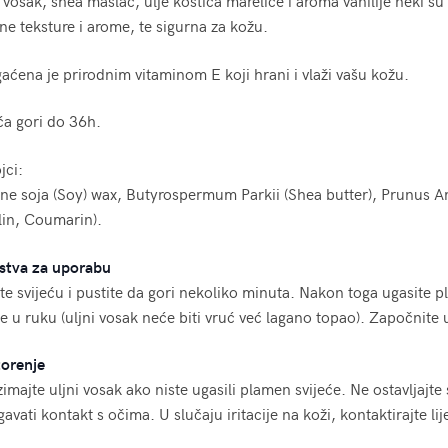
 vosak, shea maslac, ulje koštica marelice i aroma vanilije neki s
e teksture i arome, te sigurna za kožu.
ćena je prirodnim vitaminom E koji hrani i vlaži vašu kožu.
ća gori do 36h.
jci:
ne soja (Soy) wax, Butyrospermum Parkii (Shea butter), Prunus A
lin, Coumarin).
stva za uporabu
te svijeću i pustite da gori nekoliko minuta. Nakon toga ugasite p
te u ruku (uljni vosak neće biti vruć već lagano topao). Započnit
orenje
imajte uljni vosak ako niste ugasili plamen svijeće. Ne ostavljaj
gavati kontakt s očima. U slučaju iritacije na koži, kontaktirajte lij