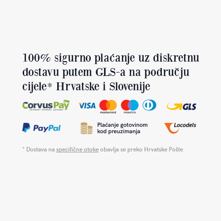
100% sigurno plaćanje uz diskretnu
dostavu putem GLS-a na području
cijele* Hrvatske i Slovenije
* Dostava na
specifične otoke
obavlja se preko Hrvatske Pošte