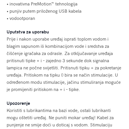
• inovativna PreMotion™ tehnologija
• punjiv putem priloženog USB kabela
• vodootporan
Uputstva za uporabu
Prije i nakon uporabe uređaj isprati toplom vodom i
blagim sapunom ili kombinacijom vode i sredstva za
čišćenje igračaka za odrasle. Za otključavanje uređaja
pritisnuti tipke + i – zajedno 3 sekunde dok signalna
lampica ne počne svijetliti. Pritisnuti tipku + za pokretanje
uređaja. Pritiskom na tipku () bira se način stimulacije. U
određenom modu stimulacije, jačinu stimuliranja moguće
je promijeniti pritiskom na + i – tipke.
Upozorenje
Koristiti s lubrikantima na bazi vode, ostali lubrikanti
mogu oštetiti uređaj. Ne puniti mokar uređaj! Kabel za
punjenje ne smije doći u doticaj s vodom. Stimulaciju