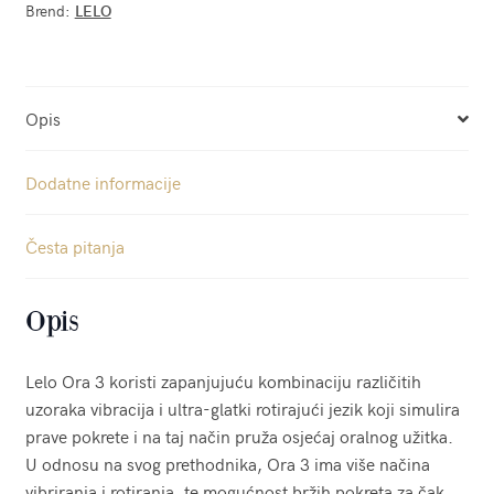
Brend:
LELO
Opis
Dodatne informacije
Česta pitanja
Opis
Lelo Ora 3 koristi zapanjujuću kombinaciju različitih
uzoraka vibracija i ultra-glatki rotirajući jezik koji simulira
prave pokrete i na taj način pruža osjećaj oralnog užitka.
U odnosu na svog prethodnika, Ora 3 ima više načina
vibriranja i rotiranja, te mogućnost bržih pokreta za čak