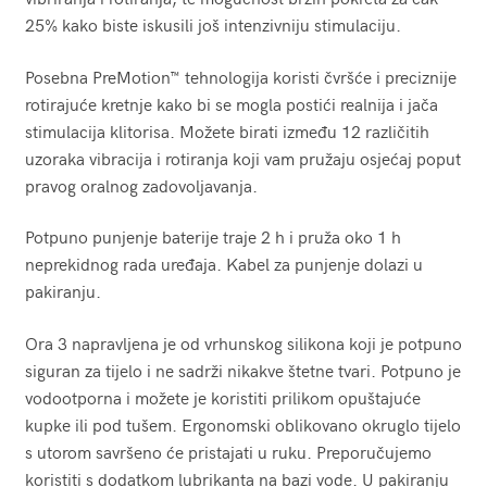
25% kako biste iskusili još intenzivniju stimulaciju.
Posebna PreMotion™ tehnologija koristi čvršće i preciznije
rotirajuće kretnje kako bi se mogla postići realnija i jača
stimulacija klitorisa. Možete birati između 12 različitih
uzoraka vibracija i rotiranja koji vam pružaju osjećaj poput
pravog oralnog zadovoljavanja.
Potpuno punjenje baterije traje 2 h i pruža oko 1 h
neprekidnog rada uređaja. Kabel za punjenje dolazi u
pakiranju.
Ora 3 napravljena je od vrhunskog silikona koji je potpuno
siguran za tijelo i ne sadrži nikakve štetne tvari. Potpuno je
vodootporna i možete je koristiti prilikom opuštajuće
kupke ili pod tušem. Ergonomski oblikovano okruglo tijelo
s utorom savršeno će pristajati u ruku. Preporučujemo
koristiti s dodatkom lubrikanta na bazi vode. U pakiranju