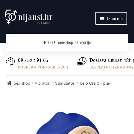
Preskoči
Skoči
Izbornik
na
do
navigaciju
sadržaja
Početna
Prikaži
web-shop kategorije
O nama
Plaćanje i dostava
095 522 91 65
Dostava unutar 48h 
PODRŠKA PON-SUB 8-20H
BESPLATNO IZNAD 40€
Kontakt
Sex shop
Vibratori
Stimulatori
Lelo Ora 3 – plavi