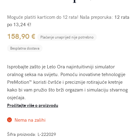
Moguće platiti karticom do 12 rata! Naša preporuka:
12 rata
po 13,24 €!
158,90
€
Plaćanje unaprijed nije potrebno
Besplatna dostava
Isprobajte zašto je Lelo Ora najintuitivniji simulator
oralnog seksa na svijetu. Pomoću inovativne tehnologije
PreMotion™ koristi čvršće i preciznije rotirajuće kretnje
kako bi vam pružio što brži orgazam i simulaciju stvarnog
osjećaja.
Pročitajte više o proizvodu
Nema na zalihi
Šifra proizvoda:
L-222029