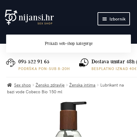
Preskoči
Skoči
Izbornik
na
do
navigaciju
sadržaja
Početna
Prikaži
web-shop kategorije
O nama
Plaćanje i dostava
095 522 91 65
Dostava unutar 48h 
PODRŠKA PON-SUB 8-20H
BESPLATNO IZNAD 40€
Kontakt
Sex shop
Žensko zdravlje
Ženska intima
Lubrikant na
bazi vode Cobeco Bio 150 ml