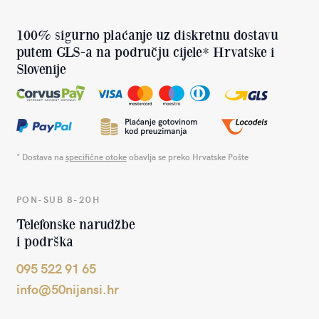
100% sigurno plaćanje uz diskretnu dostavu
putem GLS-a na području cijele* Hrvatske i
Slovenije
* Dostava na
specifične otoke
obavlja se preko Hrvatske Pošte
PON-SUB 8-20H
Telefonske narudžbe
i podrška
095 522 91 65
info@50nijansi.hr