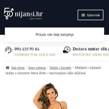
Preskoči
Skoči
Izbornik
na
do
navigaciju
sadržaja
Početna
Prikaži
web-shop kategorije
O nama
Plaćanje i dostava
095 522 91 65
Dostava unutar 48h 
PODRŠKA PON-SUB 8-20H
BESPLATNO IZNAD 40€
Kontakt
Sex shop
Sexy odjeća
Teddy i korzeti
Mrežasti i čipkasti
teddy s otvorom Rene Rofe – tamnoplavi (više veličina)