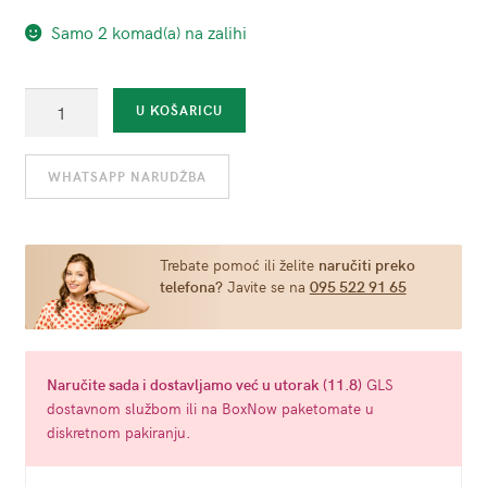
Samo 2 komad(a) na zalihi
Parfem
U KOŠARICU
za
muškarce
WHATSAPP NARUDŽBA
"Ares"
s
dodatkom
feromona
Trebate pomoć ili želite
naručiti preko
telefona?
Javite se na
095 522 91 65
10
ml
količina
Naručite
sada
i dostavljamo već u
utorak (11.8)
GLS
dostavnom službom ili na BoxNow paketomate u
diskretnom pakiranju.