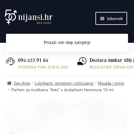
Preskoči
Skoči
Izbornik
na
do
navigaciju
sadržaja
Početna
Prikaži
web-shop kategorije
O nama
Plaćanje i dostava
095 522 91 65
Dostava unutar 48h 
PODRŠKA PON-SUB 8-20H
BESPLATNO IZNAD 40€
Kontakt
Sex shop
Lubrikanti, kondomi i stimulansi
Masaža i mirisi
Parfem za muškarce “Ares” s dodatkom feromona 10 ml