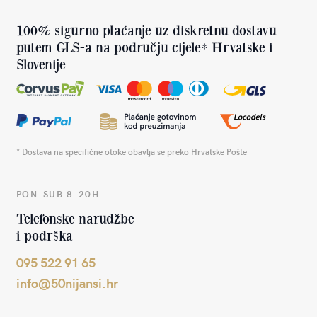
100% sigurno plaćanje uz diskretnu dostavu
putem GLS-a na području cijele* Hrvatske i
Slovenije
* Dostava na
specifične otoke
obavlja se preko Hrvatske Pošte
PON-SUB 8-20H
Telefonske narudžbe
i podrška
095 522 91 65
info@50nijansi.hr