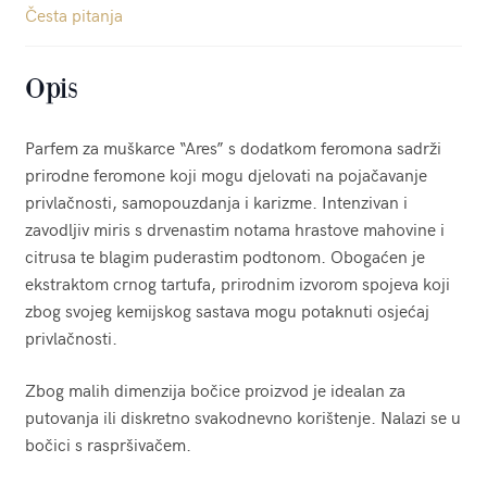
Česta pitanja
Opis
Parfem za muškarce “Ares” s dodatkom feromona sadrži
prirodne feromone koji mogu djelovati na pojačavanje
privlačnosti, samopouzdanja i karizme. Intenzivan i
zavodljiv miris s drvenastim notama hrastove mahovine i
citrusa te blagim puderastim podtonom. Obogaćen je
ekstraktom crnog tartufa, prirodnim izvorom spojeva koji
zbog svojeg kemijskog sastava mogu potaknuti osjećaj
privlačnosti.
Zbog malih dimenzija bočice proizvod je idealan za
putovanja ili diskretno svakodnevno korištenje. Nalazi se u
bočici s raspršivačem.