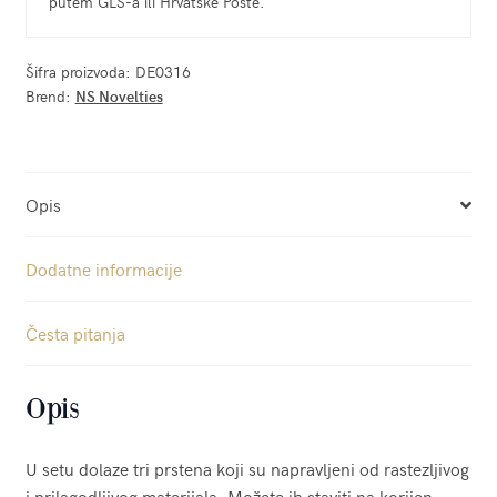
putem GLS-a ili Hrvatske Pošte.
Šifra proizvoda:
DE0316
Brend:
NS Novelties
Opis
Dodatne informacije
Česta pitanja
Opis
U setu dolaze tri prstena koji su napravljeni od rastezljivog
i prilagodljivog materijala. Možete ih staviti na korijen