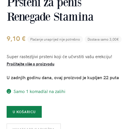
Prsteni za penis
Renegade Stamina
9,10
€
Plaćanje unaprijed nije potrebno
Dostava samo 3,00€
Super rastezljivi prsteni koji će učvrstiti vašu erekciju!
Pročitajte više o proizvodu
U zadnjih godinu dana, ovaj proizvod je kupljen 22 puta
Samo 1 komad(a) na zalihi
Prsteni
U KOŠARICU
za
penis