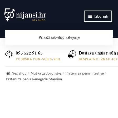
Preskoči
Skoči
Izbornik
na
do
navigaciju
sadržaja
Početna
Prikaži
web-shop kategorije
O nama
Plaćanje i dostava
095 522 91 65
Dostava unutar 48h 
PODRŠKA PON-SUB 8-20H
BESPLATNO IZNAD 40€
Kontakt
Sex shop
Muška zadovoljstva
Prsteni za penis i testise
Prsteni za penis Renegade Stamina