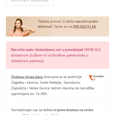
WHATSAPP NARUDŽBA
Renegade
Stamina
količina
Trebate pomoć ili želite
naručiti preko
telefona?
Javite se na
095 522 91 65
Naručite
sada
i dostavljamo već u
ponedjeljak (10.8)
GLS
dostavnom službom ili na BoxNow paketomate u
diskretnom pakiranju.
Dostava istoga dana
dostupna je za područje
Zagreba i okolice, Svete Nedelje, Samobora,
Zaprešića i Velike Gorice radnim danima za narudžbe
zaprimljene do 16:00h.
Kontaktirajte nas za
točno vrijeme dostave na otoke