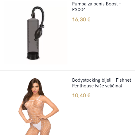
Pumpa za penis Boost –
PSX04
16,30
€
Bodystocking bijeli – Fishnet
Penthouse (više veličina)
10,40
€