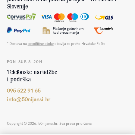
Slovenije
* Dostava na
specifične otoke
obavlja se preko Hrvatske Pošte
PON-SUB 8-20H
Telefonske narudžbe
i podrška
095 522 91 65
info@50nijansi.hr
Copyright © 2026. 50nijansi.hr. Sva prava pridržana