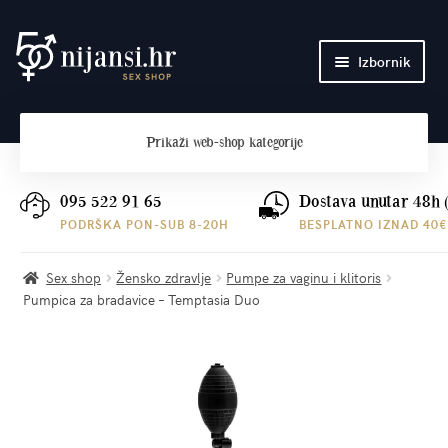
Preskoči
Skoči
Izbornik
na
do
navigaciju
sadržaja
Početna
Prikaži
web-shop kategorije
O nama
Plaćanje i dostava
095 522 91 65
Dostava unutar 48h 
PODRŠKA PON-SUB 8-20H
BESPLATNO IZNAD 40€
Kontakt
Sex shop
Žensko zdravlje
Pumpe za vaginu i klitoris
Pumpica za bradavice – Temptasia Duo