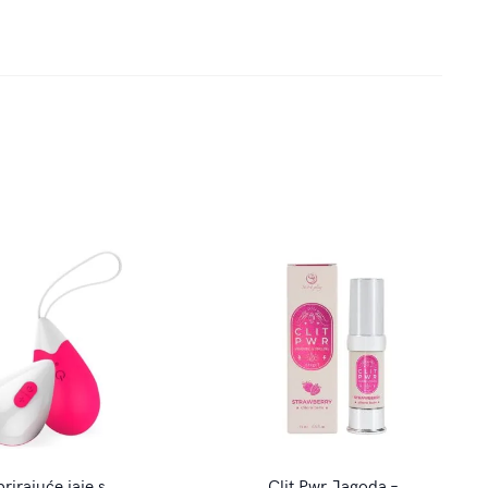
brirajuće jaje s
Clit Pwr Jagoda –