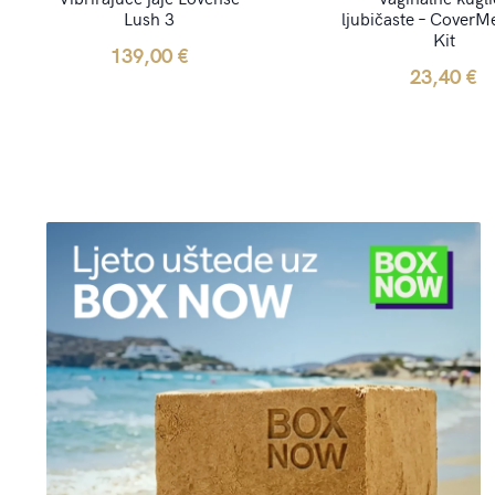
Lush 3
ljubičaste – CoverM
Kit
139,00
€
23,40
€