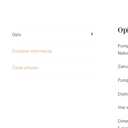
Op
Opis
Pumpi
Dodatne informacije
Nakon
Zahva
Česta pitanja
Pumpi
Dijel
Ima v
Dime
S na