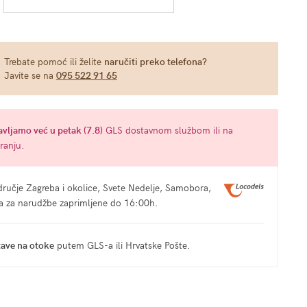
Trebate pomoć ili želite
naručiti preko telefona?
Javite se na
095 522 91 65
avljamo već u
petak (7.8)
GLS dostavnom službom ili na
ranju.
ručje Zagreba i okolice, Svete Nedelje, Samobora,
ma za narudžbe zaprimljene do 16:00h.
tave na otoke
putem GLS-a ili Hrvatske Pošte.