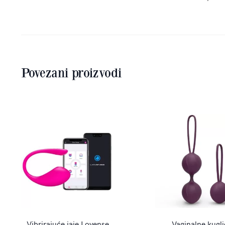
Povezani proizvodi
Vibrirajuće jaje Lovense
Vaginalne kugli