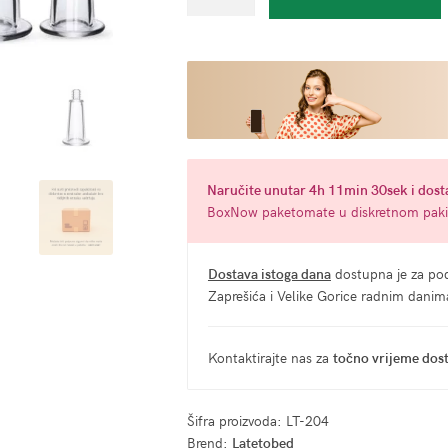
za
klitoris
i
bradavice
-
Dupper
količina
Naručite
unutar 4h 11min 29sek
i dost
BoxNow paketomate u diskretnom paki
Dostava istoga dana
dostupna je za pod
Zaprešića i Velike Gorice radnim dani
Kontaktirajte nas za
točno vrijeme dos
Šifra proizvoda:
LT-204
Brend:
Latetobed