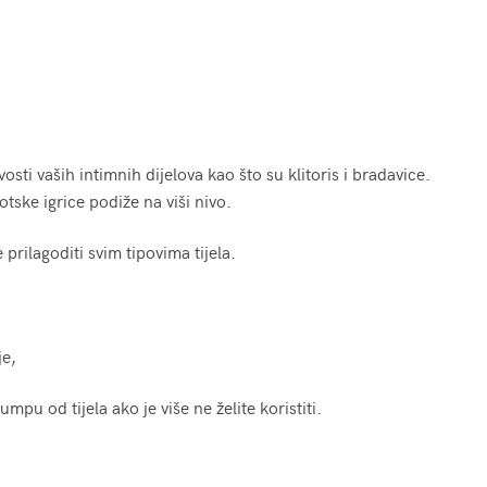
sti vaših intimnih dijelova kao što su klitoris i bradavice.
rotske igrice podiže na viši nivo.
 prilagoditi svim tipovima tijela.
je,
mpu od tijela ako je više ne želite koristiti.