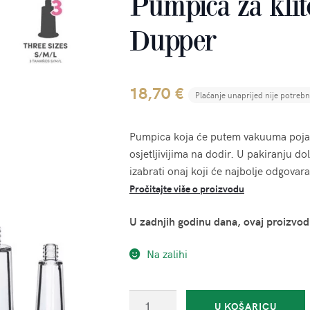
Pumpica za klito
Dupper
18,70
€
Plaćanje unaprijed nije potreb
Pumpica koja će putem vakuuma pojačati
osjetljivijima na dodir. U pakiranju dol
izabrati onaj koji će najbolje odgovara
Pročitajte više o proizvodu
U zadnjih godinu dana, ovaj proizvod
Na zalihi
Pumpica
U KOŠARICU