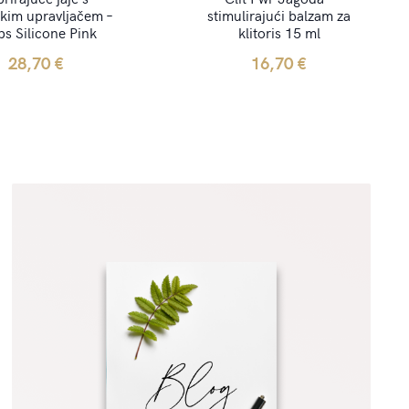
skim upravljačem –
stimulirajući balzam za
ps Silicone Pink
klitoris 15 ml
28,70
€
16,70
€