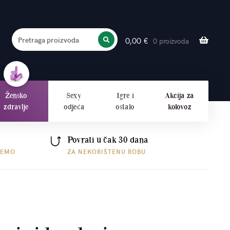
Pretraga proizvoda
0,00
€
0 proizvoda
PRETRAŽITE
Žensko
Sexy
Igre i
Akcija za
zdravlje
odjeća
ostalo
kolovoz
Povrati u čak 30 dana
ŠEMO
ZA NEKORIŠTENU ROBU