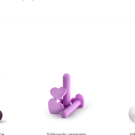
ce
Silikonski vaginalni
Vi