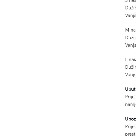
Duži
Vanjs
M na
Duži
Vanjs
L nas
Duži
Vanjs
Uput
Prije
namje
Upoz
Prije
prest