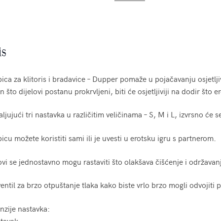
is
ca za klitoris i bradavice – Dupper pomaže u pojačavanju osjetljivo
 što dijelovi postanu prokrvljeni, biti će osjetljiviji na dodir što e
ljujući tri nastavka u različitim veličinama – S, M i L, izvrsno će se
cu možete koristiti sami ili je uvesti u erotsku igru s partnerom.
ovi se jednostavno mogu rastaviti što olakšava čišćenje i održavan
entil za brzo otpuštanje tlaka kako biste vrlo brzo mogli odvojiti pu
nzije nastavka:
stavak