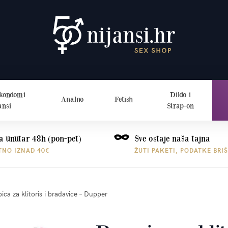
 kondomi
Dildo i
Analno
Fetish
ansi
Strap-on
a unutar 48h (pon-pet)
Sve ostaje naša tajna
TNO IZNAD 40€
ŽUTI PAKETI, PODATKE BRI
ca za klitoris i bradavice – Dupper