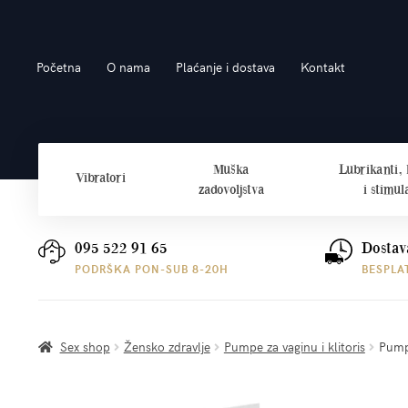
Preskoči
Skoči
Početna
O nama
Plaćanje i dostava
Kontakt
na
do
navigaciju
sadržaja
Muška
Lubrikanti,
Vibratori
zadovoljstva
i stimul
095 522 91 65
Dostav
PODRŠKA PON-SUB 8-20H
BESPLA
Sex shop
Žensko zdravlje
Pumpe za vaginu i klitoris
Pumpi