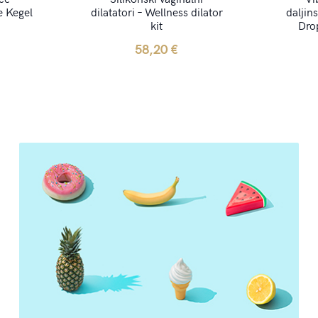
e Kegel
dilatatori – Wellness dilator
daljin
kit
Dro
58,20
€