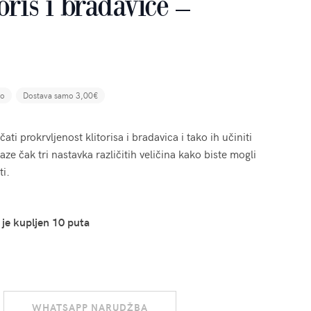
ris i bradavice –
no
Dostava samo 3,00€
 prokrvljenost klitorisa i bradavica i tako ih učiniti
aze čak tri nastavka različitih veličina kako biste mogli
ti.
 je kupljen 10 puta
WHATSAPP NARUDŽBA