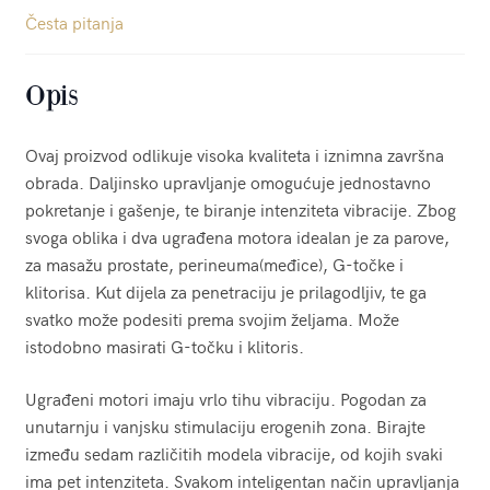
Česta pitanja
Opis
Ovaj proizvod odlikuje visoka kvaliteta i iznimna završna
obrada. Daljinsko upravljanje omogućuje jednostavno
pokretanje i gašenje, te biranje intenziteta vibracije. Zbog
svoga oblika i dva ugrađena motora idealan je za parove,
za masažu prostate, perineuma(međice), G-točke i
klitorisa. Kut dijela za penetraciju je prilagodljiv, te ga
svatko može podesiti prema svojim željama. Može
istodobno masirati G-točku i klitoris.
Ugrađeni motori imaju vrlo tihu vibraciju. Pogodan za
unutarnju i vanjsku stimulaciju erogenih zona. Birajte
između sedam različitih modela vibracije, od kojih svaki
ima pet intenziteta. Svakom inteligentan način upravljanja