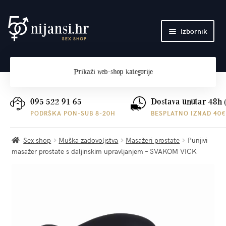
Preskoči
Skoči
Izbornik
na
do
navigaciju
sadržaja
Početna
Prikaži
web-shop kategorije
O nama
Plaćanje i dostava
095 522 91 65
Dostava unutar 48h 
PODRŠKA PON-SUB 8-20H
BESPLATNO IZNAD 40€
Kontakt
Sex shop
Muška zadovoljstva
Masažeri prostate
Punjivi
masažer prostate s daljinskim upravljanjem – SVAKOM VICK