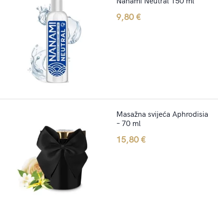
Nanami Neutral 150 ml
9,80
€
Masažna svijeća Aphrodisia
– 70 ml
15,80
€