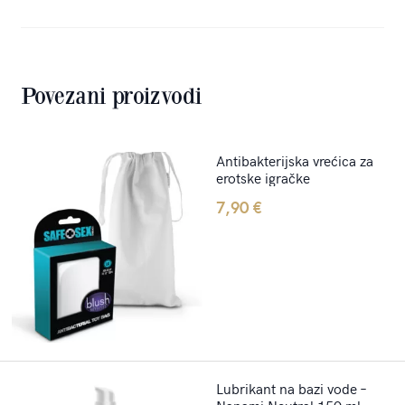
Povezani proizvodi
Antibakterijska vrećica za
erotske igračke
7,90
€
Lubrikant na bazi vode –