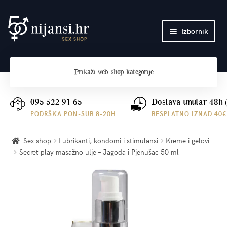
Preskoči
Skoči
Izbornik
na
do
navigaciju
sadržaja
Početna
Prikaži
web-shop kategorije
O nama
Plaćanje i dostava
095 522 91 65
Dostava unutar 48h 
PODRŠKA PON-SUB 8-20H
BESPLATNO IZNAD 40€
Kontakt
Sex shop
Lubrikanti, kondomi i stimulansi
Kreme i gelovi
Secret play masažno ulje – Jagoda i Pjenušac 50 ml