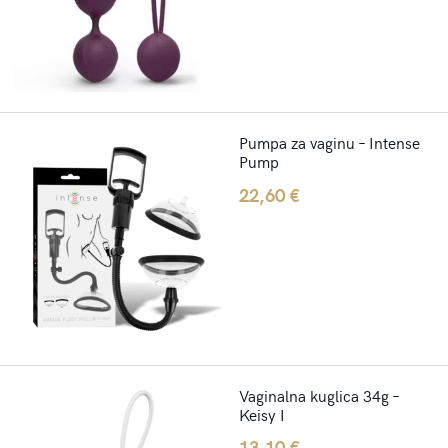
Pumpa za vaginu – Intense
Pump
22,60
€
Vaginalna kuglica 34g –
Keisy I
13,10
€