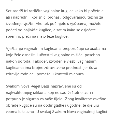
Set sadrži tri različite vaginalne kuglice kako bi početnici,
ali i napredniji korisnici pronašli odgovarajuću težinu za
izvođenje vježbi. Ako tek počinjete s vježbama, možete
početi od najlakše kuglice, a zatim kako se osjećate
spremni, preći na malo teže kuglice.
Vježbanje vaginalnim kuglicama preporučuje se osobama
koje žele osnažiti i učvrstiti vaginalne mišiće, posebno
nakon poroda. Također, izvođenje vježbi vaginalnim
kuglicama ima brojne zdravstvene prednosti jer čuva
zdravlje rodnice i pomaže u kontroli mjehura.
Svakom Nova Kegel Balls napravljene su od
najkvalitetnijeg silikona koji ne sadrži štetne tvari i
potpuno je siguran za Vaše tijelo. Zbog kvalitetne završne
obrade kuglice su na dodir glatke i ugodne, te djeluju
veoma luksuzno. U svakoj Svakom Nova vaginalnoj kuglici