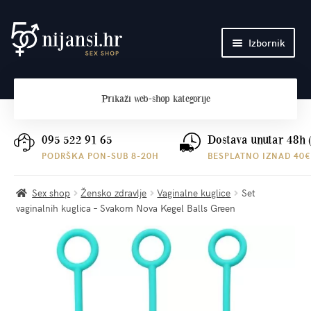
Preskoči
Skoči
Izbornik
na
do
navigaciju
sadržaja
Početna
Prikaži
web-shop kategorije
O nama
Plaćanje i dostava
095 522 91 65
Dostava unutar 48h 
PODRŠKA PON-SUB 8-20H
BESPLATNO IZNAD 40€
Kontakt
Sex shop
Žensko zdravlje
Vaginalne kuglice
Set
vaginalnih kuglica – Svakom Nova Kegel Balls Green