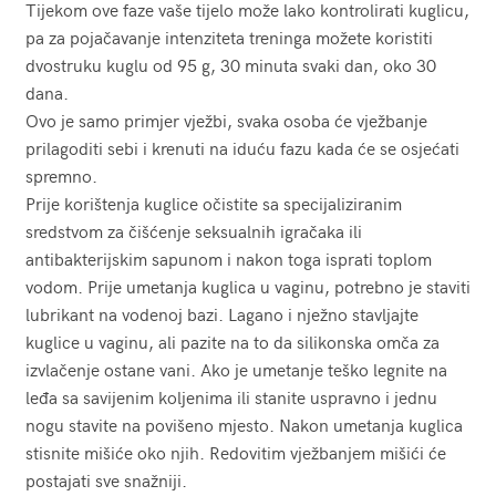
Tijekom ove faze vaše tijelo može lako kontrolirati kuglicu,
pa za pojačavanje intenziteta treninga možete koristiti
dvostruku kuglu od 95 g, 30 minuta svaki dan, oko 30
dana.
Ovo je samo primjer vježbi, svaka osoba će vježbanje
prilagoditi sebi i krenuti na iduću fazu kada će se osjećati
spremno.
Prije korištenja kuglice očistite sa specijaliziranim
sredstvom za čišćenje seksualnih igračaka ili
antibakterijskim sapunom i nakon toga isprati toplom
vodom. Prije umetanja kuglica u vaginu, potrebno je staviti
lubrikant na vodenoj bazi. Lagano i nježno stavljajte
kuglice u vaginu, ali pazite na to da silikonska omča za
izvlačenje ostane vani. Ako je umetanje teško legnite na
leđa sa savijenim koljenima ili stanite uspravno i jednu
nogu stavite na povišeno mjesto. Nakon umetanja kuglica
stisnite mišiće oko njih. Redovitim vježbanjem mišići će
postajati sve snažniji.