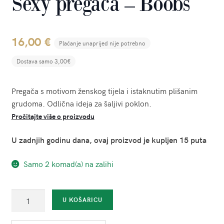
Sexy pregača – Boobs
16,00
€
Plaćanje unaprijed nije potrebno
Dostava samo 3,00€
Pregača s motivom ženskog tijela i istaknutim plišanim
grudoma. Odlična ideja za šaljivi poklon.
Pročitajte više o proizvodu
U zadnjih godinu dana, ovaj proizvod je kupljen 15 puta
Samo 2 komad(a) na zalihi
Sexy
U KOŠARICU
pregača
-