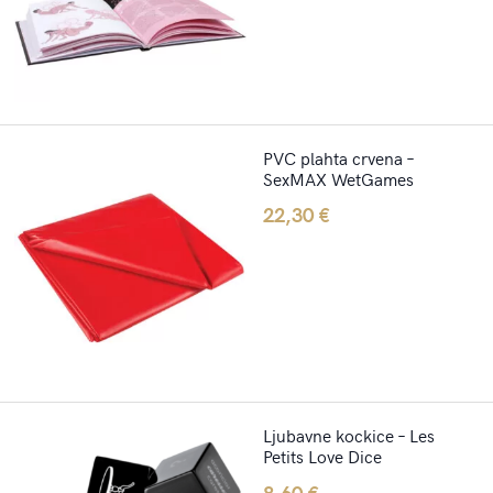
price
price
was:
is:
17,40 €.
14,00 €.
PVC plahta crvena –
SexMAX WetGames
22,30
€
Ljubavne kockice – Les
Petits Love Dice
8,60
€