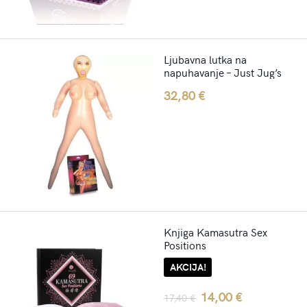
Ljubavna lutka na
napuhavanje – Just Jug’s
32,80
€
Knjiga Kamasutra Sex
Positions
AKCIJA!
Original
Current
14,00
€
17,40
€