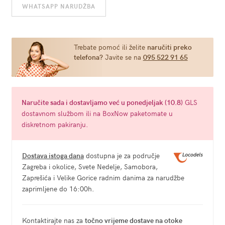
WHATSAPP NARUDŽBA
Boobs
količina
Trebate pomoć ili želite
naručiti preko
telefona?
Javite se na
095 522 91 65
Naručite
sada
i dostavljamo već u
ponedjeljak (10.8)
GLS
dostavnom službom ili na BoxNow paketomate u
diskretnom pakiranju.
Dostava istoga dana
dostupna je za područje
Zagreba i okolice, Svete Nedelje, Samobora,
Zaprešića i Velike Gorice radnim danima za narudžbe
zaprimljene do 16:00h.
Kontaktirajte nas za
točno vrijeme dostave na otoke