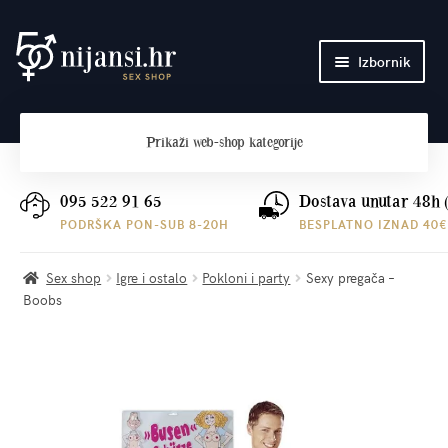
Preskoči
Skoči
Izbornik
na
do
navigaciju
sadržaja
Početna
Prikaži
web-shop kategorije
O nama
Plaćanje i dostava
095 522 91 65
Dostava unutar 48h 
PODRŠKA PON-SUB 8-20H
BESPLATNO IZNAD 40€
Kontakt
Sex shop
Igre i ostalo
Pokloni i party
Sexy pregača –
Boobs