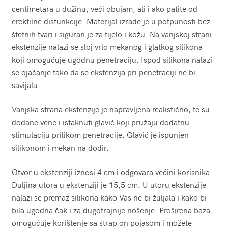
centimetara u dužinu, veći obujam, ali i ako patite od
erektilne disfunkcije. Materijal izrade je u potpunosti bez
štetnih tvari i siguran je za tijelo i kožu. Na vanjskoj strani
ekstenzije nalazi se sloj vrlo mekanog i glatkog silikona
koji omogućuje ugodnu penetraciju. Ispod silikona nalazi
se ojaćanje tako da se ekstenzija pri penetraciji ne bi
savijala.
Vanjska strana ekstenzije je napravljena realistično, te su
dodane vene i istaknuti glavić koji pružaju dodatnu
stimulaciju prilikom penetracije. Glavić je ispunjen
silikonom i mekan na dodir.
Otvor u ekstenziji iznosi 4 cm i odgovara većini korisnika.
Duljina utora u ekstenziji je 15,5 cm. U utoru ekstenzije
nalazi se premaz silikona kako Vas ne bi žuljala i kako bi
bila ugodna čak i za dugotrajnije nošenje. Proširena baza
omogućuje korištenje sa strap on pojasom i možete