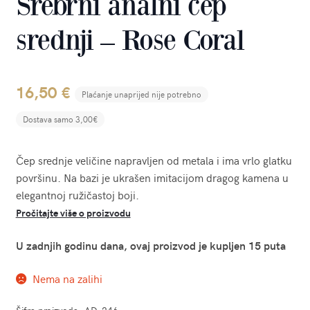
Srebrni analni čep
srednji – Rose Coral
16,50
€
Plaćanje unaprijed nije potrebno
Dostava samo 3,00€
Čep srednje veličine napravljen od metala i ima vrlo glatku
površinu. Na bazi je ukrašen imitacijom dragog kamena u
elegantnoj ružičastoj boji.
Pročitajte više o proizvodu
U zadnjih godinu dana, ovaj proizvod je kupljen 15 puta
Nema na zalihi