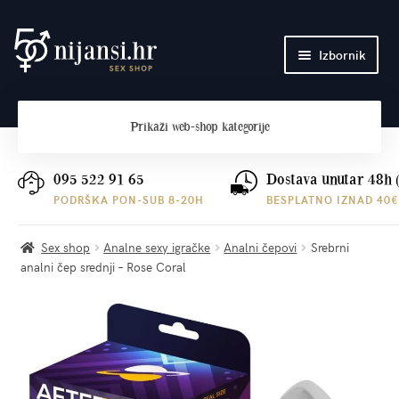
Preskoči
Skoči
Izbornik
na
do
navigaciju
sadržaja
Početna
Prikaži
web-shop kategorije
O nama
Plaćanje i dostava
095 522 91 65
Dostava unutar 48h 
PODRŠKA PON-SUB 8-20H
BESPLATNO IZNAD 40€
Kontakt
Sex shop
Analne sexy igračke
Analni čepovi
Srebrni
analni čep srednji – Rose Coral