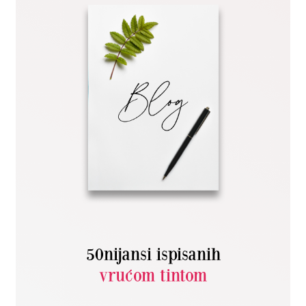
50nijansi ispisanih
vrućom tintom