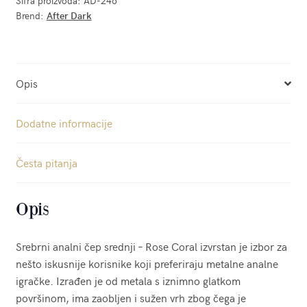
Šifra proizvoda:
AD-246
Brend:
After Dark
Opis
Dodatne informacije
Česta pitanja
Opis
Srebrni analni čep srednji – Rose Coral izvrstan je izbor za
nešto iskusnije korisnike koji preferiraju metalne analne
igračke. Izrađen je od metala s iznimno glatkom
površinom, ima zaobljen i sužen vrh zbog čega je