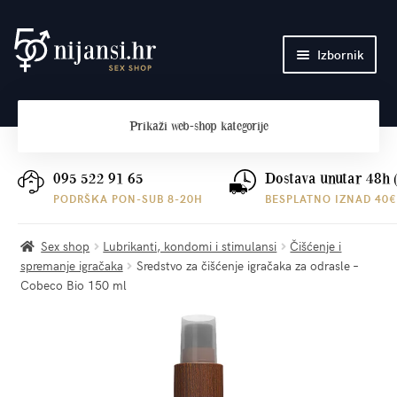
Preskoči
Skoči
Izbornik
na
do
navigaciju
sadržaja
Početna
Prikaži
web-shop kategorije
O nama
Plaćanje i dostava
095 522 91 65
Dostava unutar 48h 
PODRŠKA PON-SUB 8-20H
BESPLATNO IZNAD 40€
Kontakt
Sex shop
Lubrikanti, kondomi i stimulansi
Čišćenje i
spremanje igračaka
Sredstvo za čišćenje igračaka za odrasle –
Cobeco Bio 150 ml