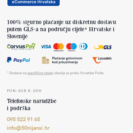
100% sigurno plaćanje uz diskretnu dostavu
putem GLS-a na području cijele* Hrvatske i
Slovenije
* Dostava na
specifične otoke
obavlja se preko Hrvatske Pošte
PON-SUB 8-20H
Telefonske narudžbe
i podrška
095 522 91 65
info@50nijansi.hr