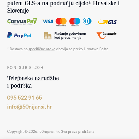
putem GLS-a na području cijele* Hrvatske i
Slovenije
* Dostava na
specifične otoke
obavlja se preko Hrvatske Pošte
PON-SUB 8-20H
Telefonske narudžbe
i podrška
095 522 91 65
info@50nijansi.hr
Copyright © 2026. 50nijansi.hr. Sva prava pridržana