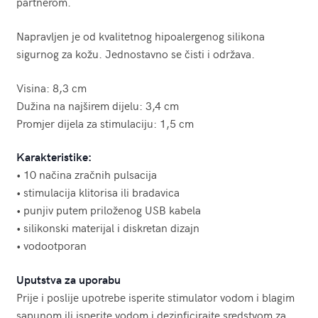
partnerom.
Napravljen je od kvalitetnog hipoalergenog silikona
sigurnog za kožu. Jednostavno se čisti i održava.
Visina: 8,3 cm
Dužina na najširem dijelu: 3,4 cm
Promjer dijela za stimulaciju: 1,5 cm
Karakteristike:
• 10 načina zračnih pulsacija
• stimulacija klitorisa ili bradavica
• punjiv putem priloženog USB kabela
• silikonski materijal i diskretan dizajn
• vodootporan
Uputstva za uporabu
Prije i poslije upotrebe isperite stimulator vodom i blagim
sapunom ili isperite vodom i dezinficirajte sredstvom za