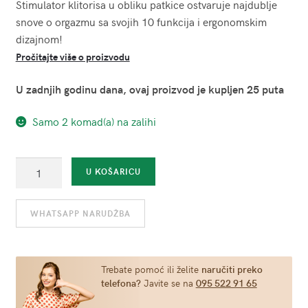
Stimulator klitorisa u obliku patkice ostvaruje najdublje
snove o orgazmu sa svojih 10 funkcija i ergonomskim
dizajnom!
Pročitajte više o proizvodu
U zadnjih godinu dana, ovaj proizvod je kupljen 25 puta
Samo 2 komad(a) na zalihi
Stimulator
U KOŠARICU
klitorisa
-
WHATSAPP NARUDŽBA
Fantasy
Ducky
žuta
količina
Trebate pomoć ili želite
naručiti preko
telefona?
Javite se na
095 522 91 65