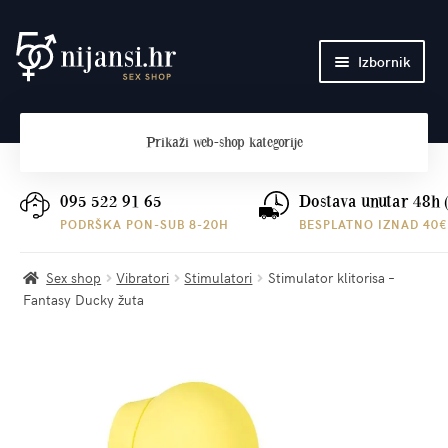
Preskoči
Skoči
Izbornik
na
do
navigaciju
sadržaja
Početna
Prikaži
web-shop kategorije
O nama
Plaćanje i dostava
095 522 91 65
Dostava unutar 48h 
PODRŠKA PON-SUB 8-20H
BESPLATNO IZNAD 40€
Kontakt
Sex shop
Vibratori
Stimulatori
Stimulator klitorisa –
Fantasy Ducky žuta