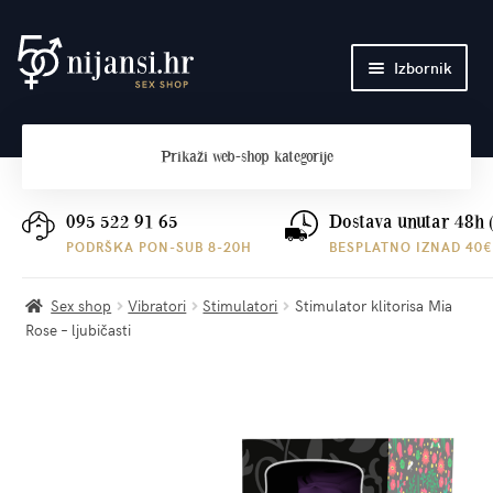
Preskoči
Skoči
Izbornik
na
do
navigaciju
sadržaja
Početna
Prikaži
web-shop kategorije
O nama
Plaćanje i dostava
095 522 91 65
Dostava unutar 48h 
PODRŠKA PON-SUB 8-20H
BESPLATNO IZNAD 40€
Kontakt
Sex shop
Vibratori
Stimulatori
Stimulator klitorisa Mia
Rose – ljubičasti