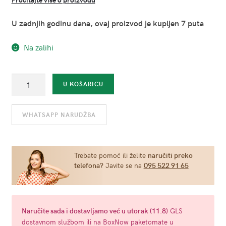
U zadnjih godinu dana, ovaj proizvod je kupljen 7 puta
Na zalihi
Stimulator
U KOŠARICU
klitorisa
Mia
WHATSAPP NARUDŽBA
Rose
-
ljubičasti
količina
Trebate pomoć ili želite
naručiti preko
telefona?
Javite se na
095 522 91 65
Naručite
sada
i dostavljamo već u
utorak (11.8)
GLS
dostavnom službom ili na BoxNow paketomate u