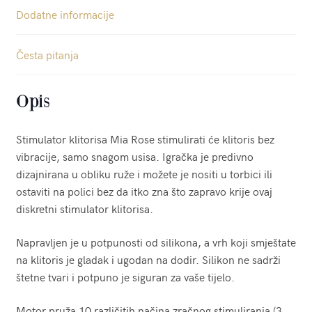
Dodatne informacije
Česta pitanja
Opis
Stimulator klitorisa Mia Rose stimulirati će klitoris bez
vibracije, samo snagom usisa. Igračka je predivno
dizajnirana u obliku ruže i možete je nositi u torbici ili
ostaviti na polici bez da itko zna što zapravo krije ovaj
diskretni stimulator klitorisa.
Napravljen je u potpunosti od silikona, a vrh koji smještate
na klitoris je gladak i ugodan na dodir. Silikon ne sadrži
štetne tvari i potpuno je siguran za vaše tijelo.
Motor pruža 10 različitih načina zračnog stimuliranja (3