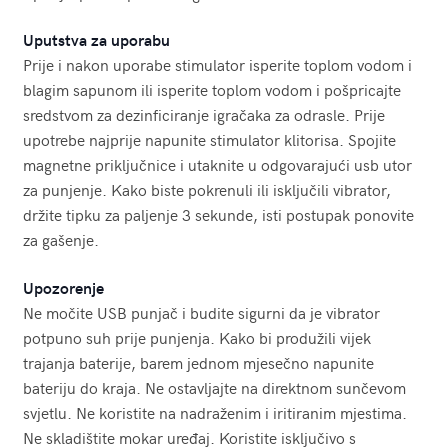
Uputstva za uporabu
Prije i nakon uporabe stimulator isperite toplom vodom i
blagim sapunom ili isperite toplom vodom i pošpricajte
sredstvom za dezinficiranje igračaka za odrasle. Prije
upotrebe najprije napunite stimulator klitorisa. Spojite
magnetne priključnice i utaknite u odgovarajući usb utor
za punjenje. Kako biste pokrenuli ili isključili vibrator,
držite tipku za paljenje 3 sekunde, isti postupak ponovite
za gašenje.
Upozorenje
Ne močite USB punjač i budite sigurni da je vibrator
potpuno suh prije punjenja. Kako bi produžili vijek
trajanja baterije, barem jednom mjesečno napunite
bateriju do kraja. Ne ostavljajte na direktnom sunčevom
svjetlu. Ne koristite na nadraženim i iritiranim mjestima.
Ne skladištite mokar uređaj. Koristite isključivo s