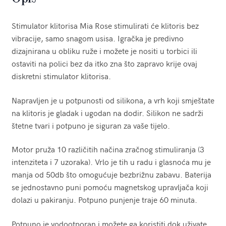
Stimulator klitorisa Mia Rose stimulirati će klitoris bez
vibracije, samo snagom usisa. Igračka je predivno
dizajnirana u obliku ruže i možete je nositi u torbici ili
ostaviti na polici bez da itko zna što zapravo krije ovaj
diskretni stimulator klitorisa.
Napravljen je u potpunosti od silikona, a vrh koji smještate
na klitoris je gladak i ugodan na dodir. Silikon ne sadrži
štetne tvari i potpuno je siguran za vaše tijelo.
Motor pruža 10 različitih načina zračnog stimuliranja (3
intenziteta i 7 uzoraka). Vrlo je tih u radu i glasnoća mu je
manja od 50db što omogućuje bezbrižnu zabavu. Baterija
se jednostavno puni pomoću magnetskog upravljača koji
dolazi u pakiranju. Potpuno punjenje traje 60 minuta.
Potpuno je vodootporan i možete ga koristiti dok uživate