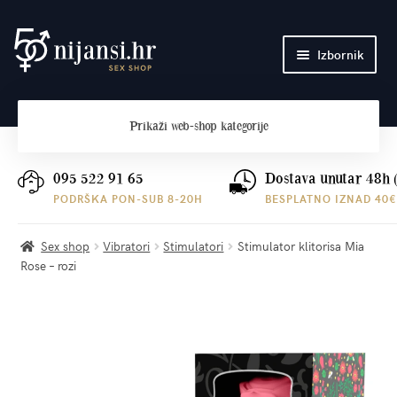
Preskoči
Skoči
Izbornik
na
do
navigaciju
sadržaja
Početna
Prikaži
web-shop kategorije
O nama
Plaćanje i dostava
095 522 91 65
Dostava unutar 48h 
PODRŠKA PON-SUB 8-20H
BESPLATNO IZNAD 40€
Kontakt
Sex shop
Vibratori
Stimulatori
Stimulator klitorisa Mia
Rose – rozi