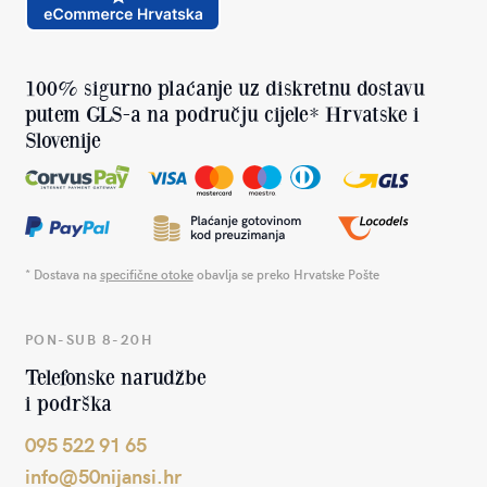
100% sigurno plaćanje uz diskretnu dostavu
putem GLS-a na području cijele* Hrvatske i
Slovenije
* Dostava na
specifične otoke
obavlja se preko Hrvatske Pošte
PON-SUB 8-20H
Telefonske narudžbe
i podrška
095 522 91 65
info@50nijansi.hr