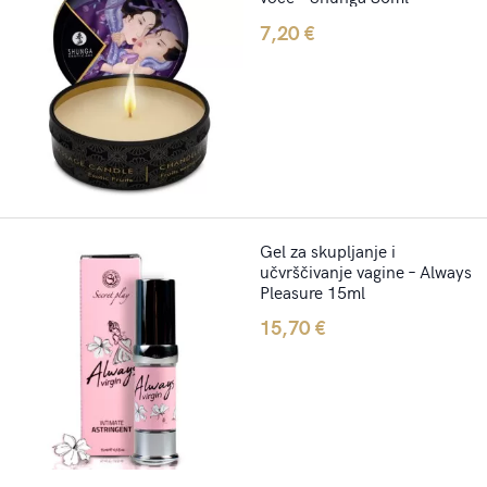
7,20
€
Gel za skupljanje i
učvrščivanje vagine – Always
Pleasure 15ml
15,70
€