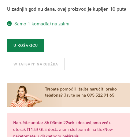
U zadnjih godinu dana, ovaj proizvod je kupljen 10 puta
Samo 1 komad(a) na zalihi
Toaletna
U KOŠARICU
voda
za
WHATSAPP NARUDŽBA
muškarce
"Onyx"
s
dodatkom
Trebate pomoć ili želite
naručiti preko
telefona?
Javite se na
095 522 91 65
feromona
15
ml
količina
Naručite
unutar 3h 03min 22sek
i dostavljamo već u
utorak (11.8)
GLS dostavnom službom ili na BoxNow
paketomate u diskretnom pakiranju.