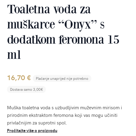
Toaletna voda za
muškarce “Onyx” s
dodatkom feromona 15
ml
16,70
€
Plaćanje unaprijed nije potrebno
Dostava samo 3,00€
Muška toaletna voda s uzbudljivim muževnim mirisom i
prirodnim ekstraktom feromona koji vas mogu učiniti
privlačnijim za suprotni spol.
Pročitajte više o proizvodu