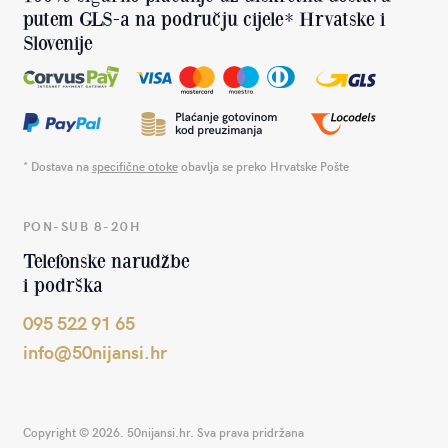
putem GLS-a na području cijele* Hrvatske i
Slovenije
* Dostava na
specifične otoke
obavlja se preko Hrvatske Pošte
PON-SUB 8-20H
Telefonske narudžbe
i podrška
095 522 91 65
info@50nijansi.hr
Copyright © 2026. 50nijansi.hr. Sva prava pridržana