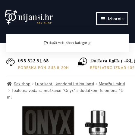
Preskoči
Skoči
Izbornik
na
do
navigaciju
sadržaja
Početna
Prikaži
web-shop kategorije
O nama
Plaćanje i dostava
095 522 91 65
Dostava unutar 48h 
PODRŠKA PON-SUB 8-20H
BESPLATNO IZNAD 40€
Kontakt
Sex shop
Lubrikanti, kondomi i stimulansi
Masaža i mirisi
Toaletna voda za muškarce “Onyx” s dodatkom feromona 15
ml