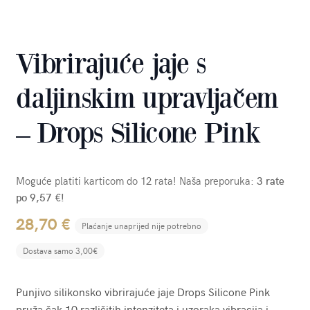
Vibrirajuće jaje s
daljinskim upravljačem
– Drops Silicone Pink
Moguće platiti karticom do 12 rata! Naša preporuka:
3 rate
po 9,57 €!
28,70
€
Plaćanje unaprijed nije potrebno
Dostava samo 3,00€
Punjivo silikonsko vibrirajuće jaje Drops Silicone Pink
pruža čak 10 različitih intenziteta i uzoraka vibracija i