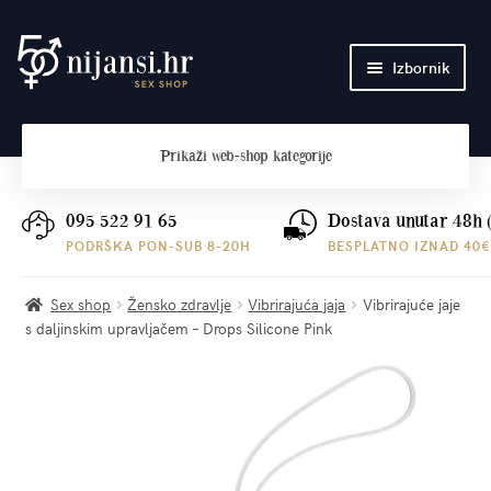
Preskoči
Skoči
Izbornik
na
do
navigaciju
sadržaja
Početna
Prikaži
web-shop kategorije
O nama
Plaćanje i dostava
095 522 91 65
Dostava unutar 48h 
PODRŠKA PON-SUB 8-20H
BESPLATNO IZNAD 40€
Kontakt
Sex shop
Žensko zdravlje
Vibrirajuća jaja
Vibrirajuće jaje
s daljinskim upravljačem – Drops Silicone Pink