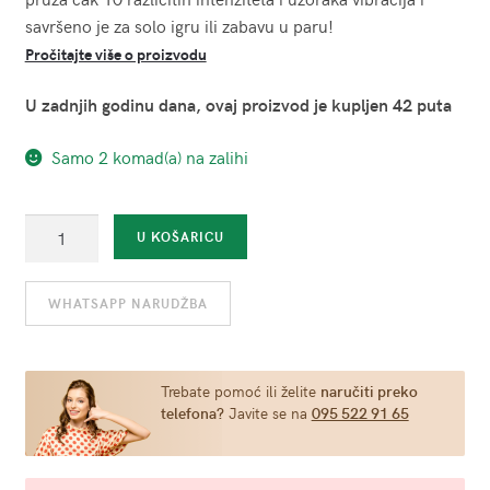
savršeno je za solo igru ili zabavu u paru!
Pročitajte više o proizvodu
U zadnjih godinu dana, ovaj proizvod je kupljen 42 puta
Samo 2 komad(a) na zalihi
Vibrirajuće
U KOŠARICU
jaje
s
WHATSAPP NARUDŽBA
daljinskim
upravljačem
-
Drops
Trebate pomoć ili želite
naručiti preko
telefona?
Javite se na
095 522 91 65
Silicone
Pink
količina