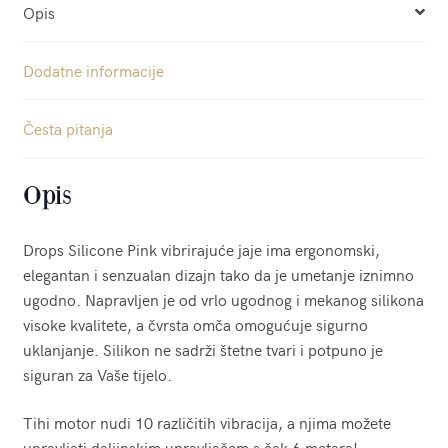
Opis
Dodatne informacije
Česta pitanja
Opis
Drops Silicone Pink vibrirajuće jaje ima ergonomski,
elegantan i senzualan dizajn tako da je umetanje iznimno
ugodno. Napravljen je od vrlo ugodnog i mekanog silikona
visoke kvalitete, a čvrsta omča omogućuje sigurno
uklanjanje. Silikon ne sadrži štetne tvari i potpuno je
siguran za Vaše tijelo.
Tihi motor nudi 10 različitih vibracija, a njima možete
upravljati daljinskim upravljačem s čak 6 metara!