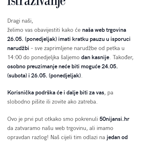
istraživanje
Dragi naši,
želimo vas obavijestiti kako će
naša web trgovina
26.05. (ponedjeljak) imati kratku pauzu u isporuci
narudžbi
– sve zaprimljene narudžbe od petka u
14:00 do ponedjeljka šaljemo
dan kasnije
. Također,
osobno preuzimanje neće biti moguće 24.05.
(subota) i 26.05. (ponedjeljak)
.
Korisnička podrška će i dalje biti za vas
, pa
slobodno pišite ili zovite ako zatreba.
Ovo je prvi put otkako smo pokrenuli
50nijansi.hr
da zatvaramo našu web trgovinu, ali imamo
opravdan razlog! Naš cijeli tim odlazi na
jedan od