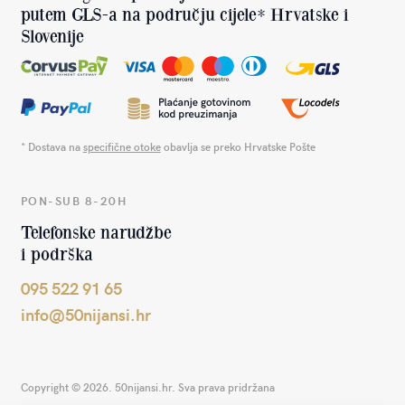
putem GLS-a na području cijele* Hrvatske i
Slovenije
* Dostava na
specifične otoke
obavlja se preko Hrvatske Pošte
PON-SUB 8-20H
Telefonske narudžbe
i podrška
095 522 91 65
info@50nijansi.hr
Copyright © 2026. 50nijansi.hr. Sva prava pridržana