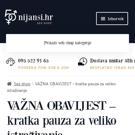
Preskoči
Skoči
Izbornik
na
do
navigaciju
sadržaja
Početna
Prikaži
web-shop kategorije
O nama
Plaćanje i dostava
095 522 91 65
Dostava unutar 48h 
PODRŠKA PON-SUB 8-20H
BESPLATNO IZNAD 40€
Kontakt
Sex shop
VAŽNA OBAVIJEST – kratka pauza za veliko
istraživanje
VAŽNA OBAVIJEST –
kratka pauza za veliko