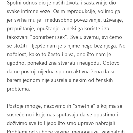
Spolni odnos dio je naših života i sastavni je dio
svake intimne veze. Osim reprodukcije, volimo ga
jer svrha mu je i međusobno povezivanje, uživanje,
prepuštanje, opuštanje, a neki ga koriste i za
takozvani “pomirbeni sex”. Sve u svemu, svi ćemo
se složiti – ljepše nam je s njime nego bez njega. No
nažalost, kako to često i biva, ono što nam je
ugodno, ponekad zna stvarati i neugodu. Gotovo
da ne postoji nijedna spolno aktivna žena da se
barem jednom nije susrela s nekim od ženskih
problema.
Postoje mnoge, nazovimo ih “smetnje” s kojima se
susrećemo i koje nas sputavaju da se opustimo i
doživimo sve to lijepo što smo upravo nabrojali.
Problemi od suhoće vagine, menopauze, vaginalnih