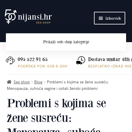
Preskoči
Skoči
Izbornik
na
do
navigaciju
sadržaja
Početna
Prikaži
web-shop kategorije
O nama
Plaćanje i dostava
095 522 91 65
Dostava unutar 48h 
PODRŠKA PON-SUB 8-20H
BESPLATNO IZNAD 40€
Kontakt
Sex shop
Blog
Problemi s kojima se žene susreću:
Menopauza, suhoća vagine i ostali ženski problemi
Problemi s kojima se
žene susreću: