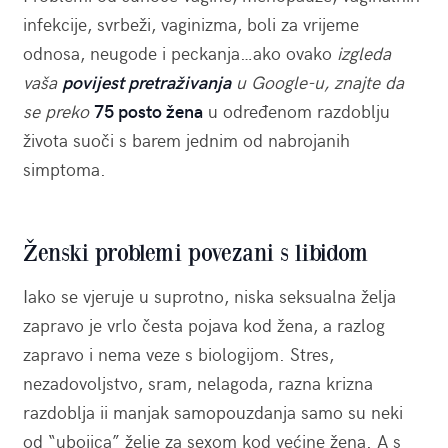
infekcije, svrbeži, vaginizma, boli za vrijeme
odnosa, neugode i peckanja…ako ovako
izgleda
vaša
povijest pretraživanja
u Google-u, znajte da
se preko
75 posto žena
u određenom razdoblju
života suoči s barem jednim od nabrojanih
simptoma.
Ženski problemi povezani s libidom
Iako se vjeruje u suprotno, niska seksualna želja
zapravo je vrlo česta pojava kod žena, a razlog
zapravo i nema veze s biologijom. Stres,
nezadovoljstvo, sram, nelagoda, razna krizna
razdoblja ii manjak samopouzdanja samo su neki
od “ubojica” želje za sexom kod većine žena. A s