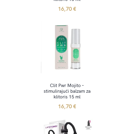
16,70
€
Clit Pwr Mojito –
stimulirajući balzam za
klitoris 15 ml
16,70
€