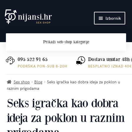
Preskoči
Skoči
Izbornik
na
do
navigaciju
sadržaja
Početna
Prikaži
web-shop kategorije
O nama
Plaćanje i dostava
095 522 91 65
Dostava unutar 48h 
PODRŠKA PON-SUB 8-20H
BESPLATNO IZNAD 40€
Kontakt
Sex shop
Blog
Seks igračka kao dobra ideja za poklon u
raznim prigodama
Seks igračka kao dobra
ideja za poklon u raznim