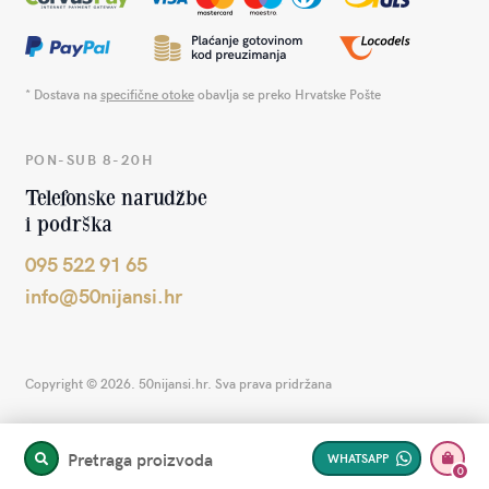
* Dostava na
specifične otoke
obavlja se preko Hrvatske Pošte
PON-SUB 8-20H
Telefonske narudžbe
i podrška
095 522 91 65
info@50nijansi.hr
Copyright © 2026. 50nijansi.hr. Sva prava pridržana
Pretraga proizvoda
WHATSAPP
PRETRAŽITE
0