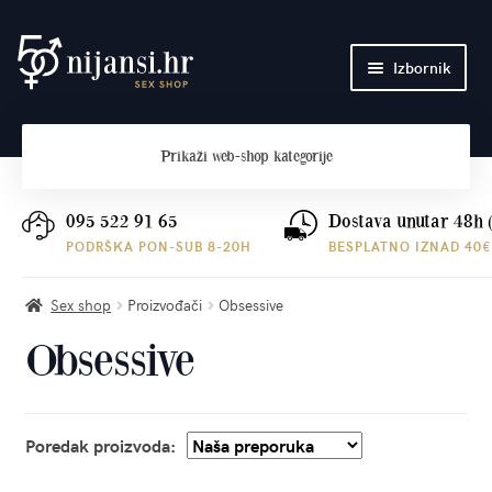
Preskoči
Skoči
Izbornik
na
do
navigaciju
sadržaja
Početna
Prikaži
web-shop kategorije
O nama
Plaćanje i dostava
095 522 91 65
Dostava unutar 48h 
PODRŠKA PON-SUB 8-20H
BESPLATNO IZNAD 40€
Kontakt
Sex shop
Proizvođači
Obsessive
Obsessive
Poredak proizvoda: