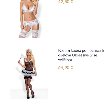
42,30
€
Kostim kućna pomoćnica 5
dijelova Obsessive (više
veličina)
64,90
€