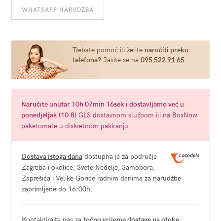
WHATSAPP NARUDŽBA
Obsessive
Luvae
(više
veličina)
Trebate pomoć ili želite
naručiti preko
telefona?
Javite se na
095 522 91 65
količina
Naručite
unutar 10h 07min 15sek
i dostavljamo već u
ponedjeljak (10.8)
GLS dostavnom službom ili na BoxNow
paketomate u diskretnom pakiranju.
Dostava istoga dana
dostupna je za područje
Zagreba i okolice, Svete Nedelje, Samobora,
Zaprešića i Velike Gorice radnim danima za narudžbe
zaprimljene do 16:00h.
Kontaktirajte nas za
točno vrijeme dostave na otoke