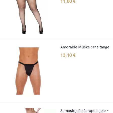
11,80
€
Amorable Muške crne tange
13,10
€
Samostojeće čarape bijele –