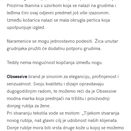
Prozirna tkanina s uzorkom koja se nalazi na grudima i
leđima čini ovaj odjevni predmet još više izazovnim.
Između košarica nalazi se mala okrugla perlica koja
upotpunjuje izgled.
Naramenice se mogu jednostavno podesiti. Žica unutar
grudnjaka pružiti će dodatnu potporu grudima.
Teddy nema mogućnost kopčanja između nogu.
Obsessive
brand je sinonim za eleganciju, profinjenost i
senzualnost. Svoju kvalitetu i dizajn opravdavaju
dugogodišnjim radom, te možemo reći da je Obsessive
modna marka koja prednjači na tržištu i proizvodnji
donjeg rublja za žene.
Pri stvaranju tekstila vode se motom: „Tijekom stvaranja
novog rublja, naš glavni cilj je udobnost naših klijenata.
Donje rublje mora biti vrsta druge kože u kojoj se možemo