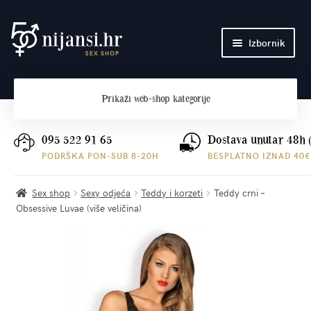
Preskoči
Skoči
Izbornik
na
do
navigaciju
sadržaja
Početna
Prikaži
web-shop kategorije
O nama
Plaćanje i dostava
095 522 91 65
Dostava unutar 48h 
PODRŠKA PON-SUB 8-20H
BESPLATNO IZNAD 40€
Kontakt
Sex shop
Sexy odjeća
Teddy i korzeti
Teddy crni –
Obsessive Luvae (više veličina)