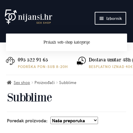
Preskoči
Skoči
Izbornik
na
do
navigaciju
sadržaja
Početna
Prikaži
web-shop kategorije
O nama
Plaćanje i dostava
095 522 91 65
Dostava unutar 48h 
PODRŠKA PON-SUB 8-20H
BESPLATNO IZNAD 40€
Kontakt
Sex shop
Proizvođači
Subblime
Subblime
Poredak proizvoda: