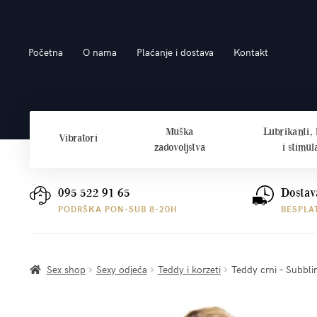
Preskoči
Skoči
Početna
O nama
Plaćanje i dostava
Kontakt
na
do
navigaciju
sadržaja
Muška
Lubrikanti,
Vibratori
zadovoljstva
i stimul
095 522 91 65
Dostav
PODRŠKA PON-SUB 8-20H
BESPLA
Sex shop
Sexy odjeća
Teddy i korzeti
Teddy crni – Subblim