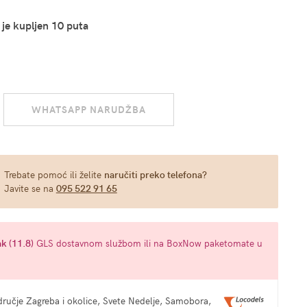
 je kupljen 10 puta
WHATSAPP NARUDŽBA
Trebate pomoć ili želite
naručiti preko telefona?
Javite se na
095 522 91 65
k (11.8)
GLS dostavnom službom ili na BoxNow paketomate u
ručje Zagreba i okolice, Svete Nedelje, Samobora,