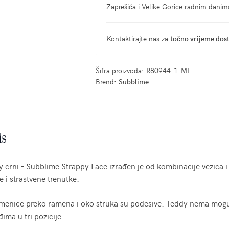
Zaprešića i Velike Gorice radnim dani
Kontaktirajte nas za
točno vrijeme dos
Šifra proizvoda:
R80944-1-ML
Brend:
Subblime
is
 crni – Subblime Strappy Lace izrađen je od kombinacije vezica i
ke i strastvene trenutke.
menice preko ramena i oko struka su podesive. Teddy nema mog
đima u tri pozicije.