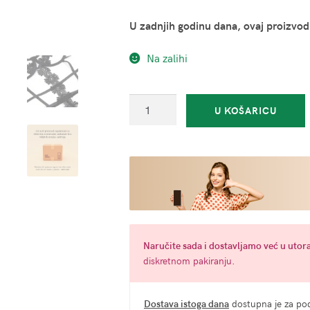
U zadnjih godinu dana, ovaj proizvod
Na zalihi
Teddy
U KOŠARICU
crni
-
Subblime
Strappy
Lace
(više
veličina)
količina
Naručite
sada
i dostavljamo već u
utora
diskretnom pakiranju.
Dostava istoga dana
dostupna je za pod