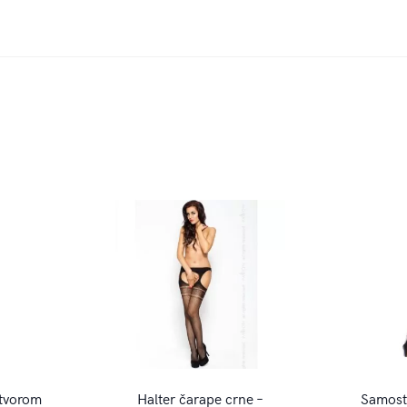
otvorom
Halter čarape crne –
Samosto