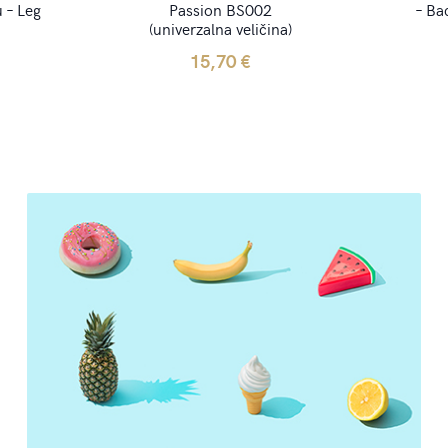
 – Leg
Passion BS002
– Ba
(univerzalna veličina)
15,70
€