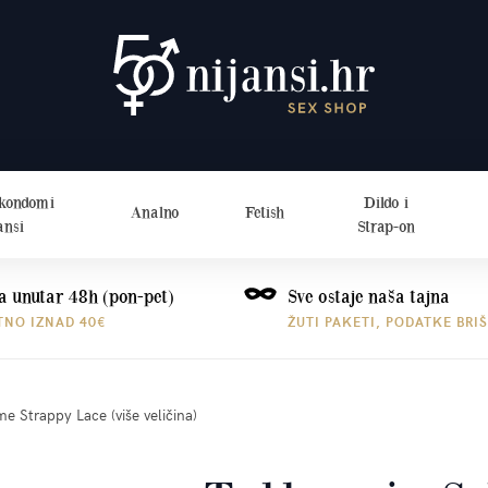
 kondomi
Dildo i
Analno
Fetish
ansi
Strap-on
a unutar 48h (pon-pet)
Sve ostaje naša tajna
TNO IZNAD 40€
ŽUTI PAKETI, PODATKE BRI
e Strappy Lace (više veličina)