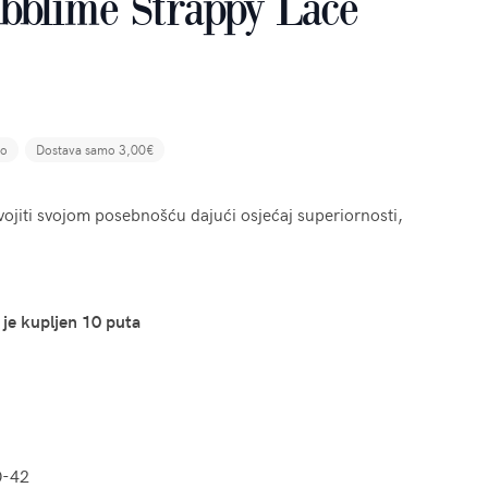
bblime Strappy Lace
no
Dostava samo 3,00€
dvojiti svojom posebnošću dajući osjećaj superiornosti,
 je kupljen 10 puta
0-42