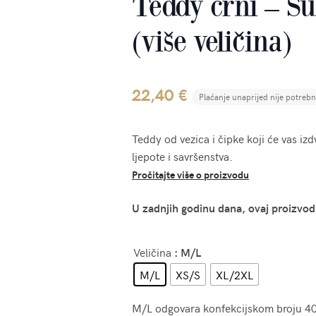
Teddy crni – Su
(više veličina)
22,40
€
Plaćanje unaprijed nije potreb
Teddy od vezica i čipke koji će vas iz
ljepote i savršenstva.
Pročitajte više o proizvodu
U zadnjih godinu dana, ovaj proizvod
Veličina
: M/L
M/L
XS/S
XL/2XL
M/L odgovara konfekcijskom broju 4