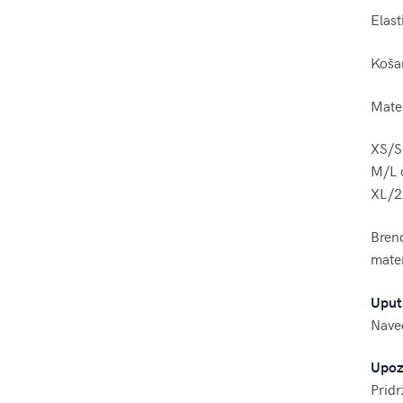
Elast
Košar
Mater
XS/S
M/L 
XL/2
Brend
mater
Uput
Naved
Upoz
Pridr