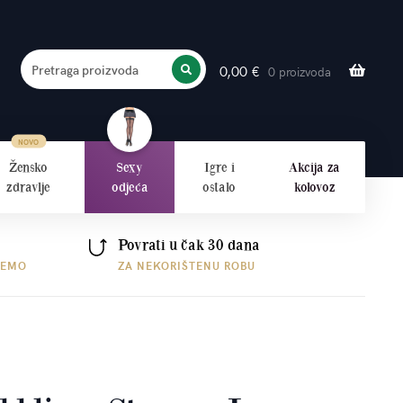
Pretraga proizvoda
0,00
€
0 proizvoda
PRETRAŽITE
Žensko
Sexy
Igre i
Akcija za
zdravlje
odjeća
ostalo
kolovoz
Povrati u čak 30 dana
ŠEMO
ZA NEKORIŠTENU ROBU