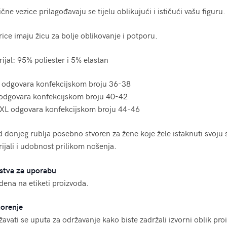
ične vezice prilagođavaju se tijelu oblikujući i ističući vašu figuru.
ice imaju žicu za bolje oblikovanje i potporu.
ijal: 95% poliester i 5% elastan
 odgovara konfekcijskom broju 36-38
odgovara konfekcijskom broju 40-42
XL odgovara konfekcijskom broju 44-46
 donjeg rublja posebno stvoren za žene koje žele istaknuti svoju s
ijali i udobnost prilikom nošenja.
stva za uporabu
ena na etiketi proizvoda.
orenje
žavati se uputa za održavanje kako biste zadržali izvorni oblik pro