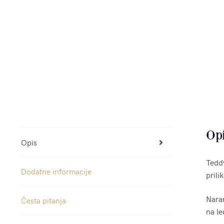
Op
Opis
Teddy
Dodatne informacije
prili
Nara
Česta pitanja
na le