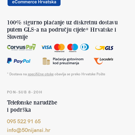
100% sigurno plaćanje uz diskretnu dostavu
putem GLS-a na području cijele* Hrvatske i
Slovenije
* Dostava na
specifične otoke
obavlja se preko Hrvatske Pošte
PON-SUB 8-20H
Telefonske narudžbe
i podrška
095 522 91 65
info@50nijansi.hr