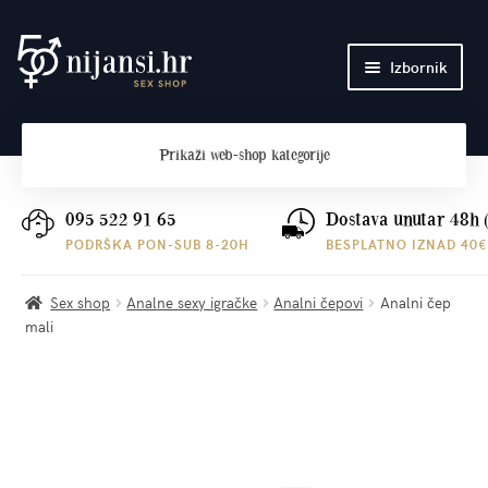
Preskoči
Skoči
Izbornik
na
do
navigaciju
sadržaja
Početna
Prikaži
web-shop kategorije
O nama
Plaćanje i dostava
095 522 91 65
Dostava unutar 48h 
PODRŠKA PON-SUB 8-20H
BESPLATNO IZNAD 40€
Kontakt
Sex shop
Analne sexy igračke
Analni čepovi
Analni čep
mali