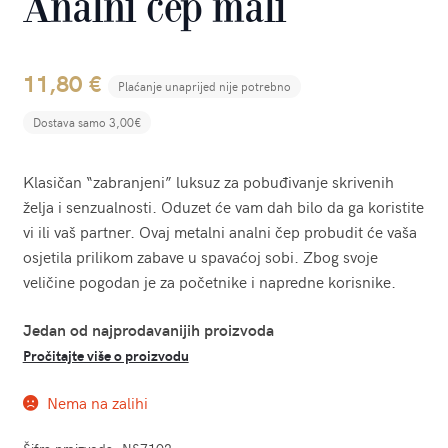
Analni čep mali
11,80
€
Plaćanje unaprijed nije potrebno
Dostava samo 3,00€
Klasičan “zabranjeni” luksuz za pobuđivanje skrivenih
želja i senzualnosti. Oduzet će vam dah bilo da ga koristite
vi ili vaš partner. Ovaj metalni analni čep probudit će vaša
osjetila prilikom zabave u spavaćoj sobi. Zbog svoje
veličine pogodan je za početnike i napredne korisnike.
Jedan od najprodavanijih proizvoda
Pročitajte više o proizvodu
Nema na zalihi