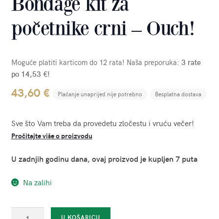
Bondage kit za
početnike crni – Ouch!
Moguće platiti karticom do 12 rata! Naša preporuka:
3 rate
po 14,53 €!
43,60
€
Plaćanje unaprijed nije potrebno
Besplatna dostava
Sve što Vam treba da provedetu zločestu i vruću večer!
Pročitajte više o proizvodu
U zadnjih godinu dana, ovaj proizvod je kupljen 7 puta
Na zalihi
Bondage
U KOŠARICU