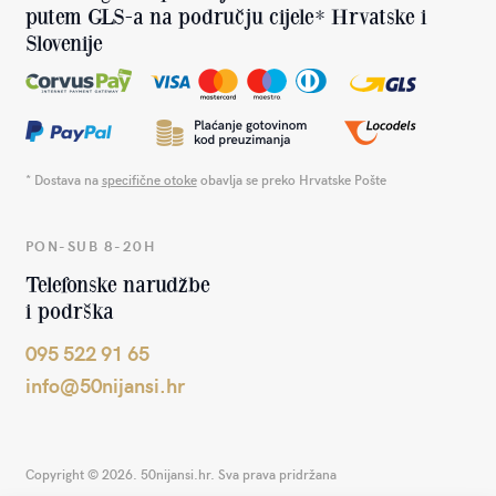
putem GLS-a na području cijele* Hrvatske i
Slovenije
* Dostava na
specifične otoke
obavlja se preko Hrvatske Pošte
PON-SUB 8-20H
Telefonske narudžbe
i podrška
095 522 91 65
info@50nijansi.hr
Copyright © 2026. 50nijansi.hr. Sva prava pridržana