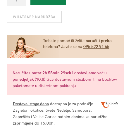
kit
za
WHATSAPP NARUDŽBA
početnike
crni
-
Ouch!
Trebate pomoć ili želite
naručiti preko
telefona?
Javite se na
095 522 91 65
količina
Naručite
unutar 2h 55min 28sek
i dostavljamo već u
ponedjeljak (10.8)
GLS dostavnom službom ili na BoxNow
paketomate u diskretnom pakiranju.
Dostava istoga dana
dostupna je za područje
Zagreba i okolice, Svete Nedelje, Samobora,
Zaprešića i Velike Gorice radnim danima za narudžbe
zaprimljene do 16:00h.