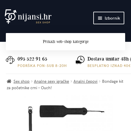
Preskoči
Skoči
Izbornik
na
do
navigaciju
sadržaja
Početna
Prikaži
web-shop kategorije
O nama
Plaćanje i dostava
095 522 91 65
Dostava unutar 48h 
PODRŠKA PON-SUB 8-20H
BESPLATNO IZNAD 40€
Kontakt
Sex shop
Analne sexy igračke
Analni čepovi
Bondage kit
za početnike crni – Ouch!