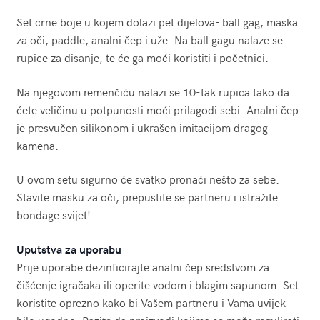
Set crne boje u kojem dolazi pet dijelova- ball gag, maska
za oči, paddle, analni čep i uže. Na ball gagu nalaze se
rupice za disanje, te će ga moći koristiti i početnici.
Na njegovom remenčiću nalazi se 10-tak rupica tako da
ćete veličinu u potpunosti moći prilagodi sebi. Analni čep
je presvučen silikonom i ukrašen imitacijom dragog
kamena.
U ovom setu sigurno će svatko pronaći nešto za sebe.
Stavite masku za oči, prepustite se partneru i istražite
bondage svijet!
Uputstva za uporabu
Prije uporabe dezinficirajte analni čep sredstvom za
čišćenje igračaka ili operite vodom i blagim sapunom. Set
koristite oprezno kako bi Vašem partneru i Vama uvijek
bilo ugodno. Pazite da proizvodi kojima se može regulirati