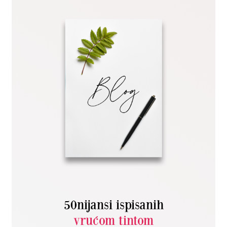
50nijansi ispisanih
vrućom tintom