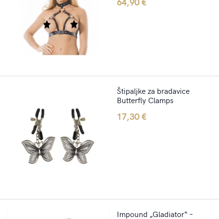
64,90
€
Štipaljke za bradavice
Butterfly Clamps
17,30
€
Impound „Gladiator“ –