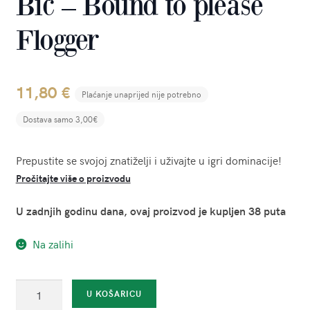
Bič – Bound to please
Flogger
11,80
€
Plaćanje unaprijed nije potrebno
Dostava samo 3,00€
Prepustite se svojoj znatiželji i uživajte u igri dominacije!
Pročitajte više o proizvodu
U zadnjih godinu dana, ovaj proizvod je kupljen 38 puta
Na zalihi
Bič
U KOŠARICU
-