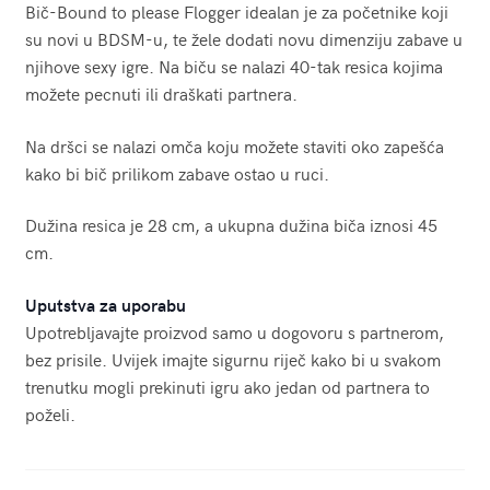
Bič-Bound to please Flogger idealan je za početnike koji
su novi u BDSM-u, te žele dodati novu dimenziju zabave u
njihove sexy igre. Na biču se nalazi 40-tak resica kojima
možete pecnuti ili draškati partnera.
Na dršci se nalazi omča koju možete staviti oko zapešća
kako bi bič prilikom zabave ostao u ruci.
Dužina resica je 28 cm, a ukupna dužina biča iznosi 45
cm.
Uputstva za uporabu
Upotrebljavajte proizvod samo u dogovoru s partnerom,
bez prisile. Uvijek imajte sigurnu riječ kako bi u svakom
trenutku mogli prekinuti igru ako jedan od partnera to
poželi.