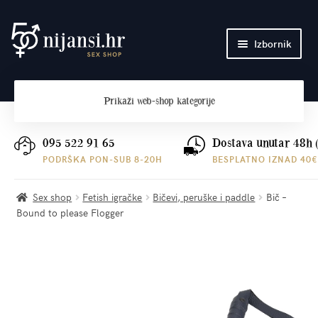
Preskoči
Skoči
Izbornik
na
do
navigaciju
sadržaja
Početna
Prikaži
web-shop kategorije
O nama
Plaćanje i dostava
095 522 91 65
Dostava unutar 48h 
PODRŠKA PON-SUB 8-20H
BESPLATNO IZNAD 40€
Kontakt
Sex shop
Fetish igračke
Bičevi, peruške i paddle
Bič –
Bound to please Flogger