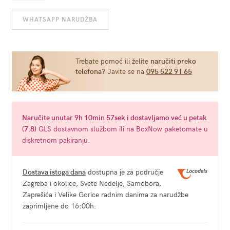
Bound
WHATSAPP NARUDŽBA
to
please
Flogger
količina
Trebate pomoć ili želite
naručiti preko
telefona?
Javite se na
095 522 91 65
Naručite
unutar 9h 10min 56sek
i dostavljamo već u
petak
(7.8)
GLS dostavnom službom ili na BoxNow paketomate u
diskretnom pakiranju.
Dostava istoga dana
dostupna je za područje
Zagreba i okolice, Svete Nedelje, Samobora,
Zaprešića i Velike Gorice radnim danima za narudžbe
zaprimljene do 16:00h.