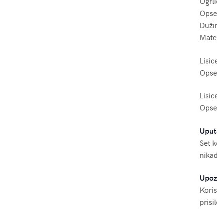
Ogrl
Opseg
Duži
Mater
Lisic
Opseg
Lisic
Opseg
Uput
Set k
nikad
Upoz
Koris
prisi