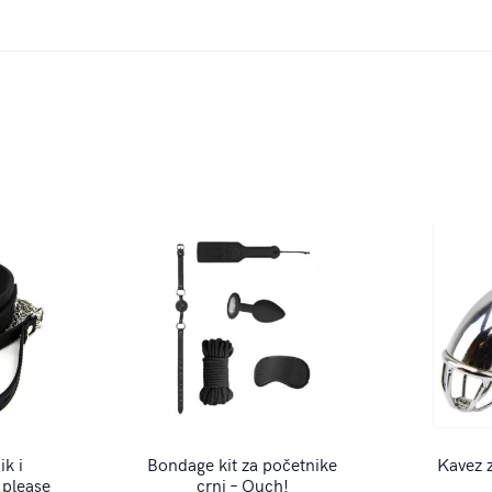
ik i
Bondage kit za početnike
Kavez 
 please
crni – Ouch!