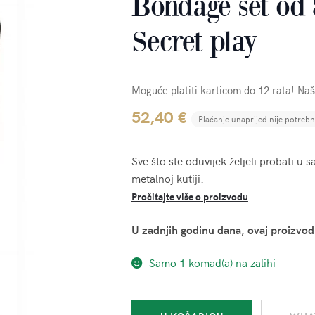
Bondage set od 8
Secret play
Moguće platiti karticom do 12 rata! Na
52,40
€
Plaćanje unaprijed nije potreb
Sve što ste oduvijek željeli probati u
metalnoj kutiji.
Pročitajte više o proizvodu
U zadnjih godinu dana, ovaj proizvod
Samo 1 komad(a) na zalihi
Bondage