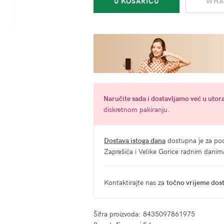
U KOŠARICU
WHA
set
od
8
dijelova
ljubičasti
-
Secret
play
Naručite
sada
i dostavljamo već u
utora
količina
diskretnom pakiranju.
Dostava istoga dana
dostupna je za pod
Zaprešića i Velike Gorice radnim dani
Kontaktirajte nas za
točno vrijeme dos
Šifra proizvoda:
8435097861975