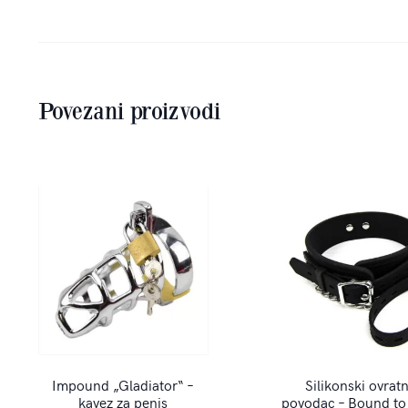
Povezani proizvodi
Impound „Gladiator“ –
Silikonski ovratn
kavez za penis
povodac – Bound to