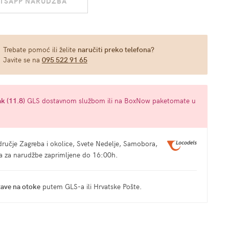
TSAPP NARUDŽBA
Trebate pomoć ili želite
naručiti preko telefona?
Javite se na
095 522 91 65
k (11.8)
GLS dostavnom službom ili na BoxNow paketomate u
ručje Zagreba i okolice, Svete Nedelje, Samobora,
ma za narudžbe zaprimljene do 16:00h.
tave na otoke
putem GLS-a ili Hrvatske Pošte.