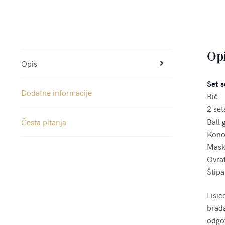
Op
Opis
Set s
Dodatne informacije
Bič
2 set
Ball 
Česta pitanja
Kono
Mask
Ovra
Štipa
Lisic
brada
odgov