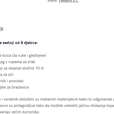
Brend:
Femarvi S.L.
is
e sastoji od 8 djelova:
a lisica (za ruke i gležnjeve)
gag s rupama za zrak
p za vezanje dužine 10 m
a za oči
tnik i povodac
ljke za bradavice
e i ovratnik obloženi su mekanim materijalom kako bi odgovarale p
vice su prilagodljive tako da možete odrediti jačinu stiskanja koja 
araju većini korisnika.