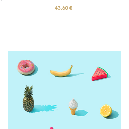
43,60
€