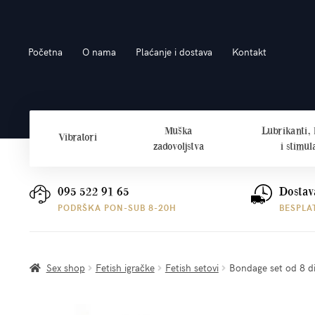
Preskoči
Skoči
Početna
O nama
Plaćanje i dostava
Kontakt
na
do
navigaciju
sadržaja
Muška
Lubrikanti,
Vibratori
zadovoljstva
i stimul
095 522 91 65
Dostav
PODRŠKA PON-SUB 8-20H
BESPLA
Sex shop
Fetish igračke
Fetish setovi
Bondage set od 8 dij