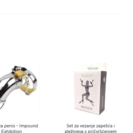
za penis – Impound
Set za vezanje zapešća i
Exhibition
gležnjeva s pričvršćenjem