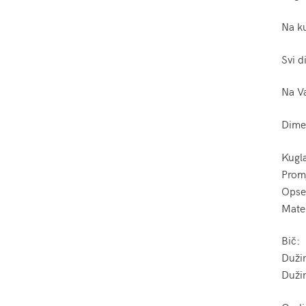
Na ku
Svi d
Na Va
Dimen
Kugla
Prom
Opseg
Mater
Bič:
Duži
Duži