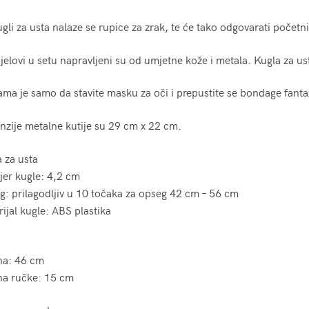
gli za usta nalaze se rupice za zrak, te će tako odgovarati početnic
ijelovi u setu napravljeni su od umjetne kože i metala. Kugla za us
ma je samo da stavite masku za oči i prepustite se bondage fanta
zije metalne kutije su 29 cm x 22 cm.
 za usta
jer kugle: 4,2 cm
: prilagodljiv u 10 točaka za opseg 42 cm – 56 cm
ijal kugle: ABS plastika
na: 46 cm
na ručke: 15 cm