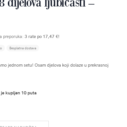
 dijelova ljubičasti –
ša preporuka:
3 rate po 17,47 €!
no
Besplatna dostava
 samo jednom setu! Osam djelova koji dolaze u prekrasnoj
 je kupljen 10 puta