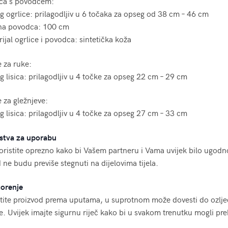
ica s povodcem:
 ogrlice: prilagodljiv u 6 točaka za opseg od 38 cm – 46 cm
na povodca: 100 cm
ijal ogrlice i povodca: sintetička koža
e za ruke:
 lisica: prilagodljiv u 4 točke za opseg 22 cm – 29 cm
e za gležnjeve:
 lisica: prilagodljiv u 4 točke za opseg 27 cm – 33 cm
stva za uporabu
oristite oprezno kako bi Vašem partneru i Vama uvijek bilo ugodno
 ne budu previše stegnuti na dijelovima tijela.
orenje
tite proizvod prema uputama, u suprotnom može dovesti do ozlje
le. Uvijek imajte sigurnu riječ kako bi u svakom trenutku mogli pre