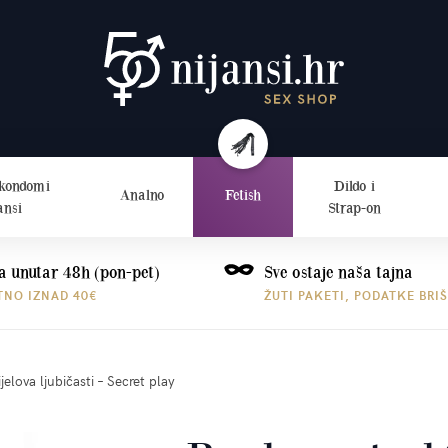
 kondomi
Dildo i
Analno
Fetish
ansi
Strap-on
a unutar 48h (pon-pet)
Sve ostaje naša tajna
TNO IZNAD 40€
ŽUTI PAKETI, PODATKE BRI
elova ljubičasti – Secret play