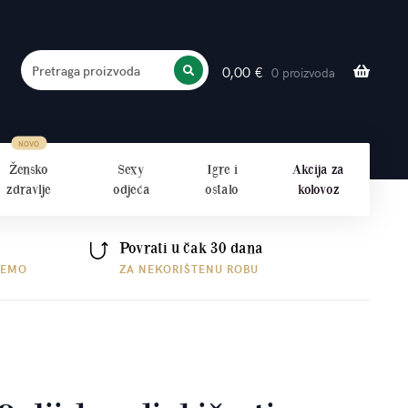
Pretraga proizvoda
0,00
€
0 proizvoda
PRETRAŽITE
Žensko
Sexy
Igre i
Akcija za
zdravlje
odjeća
ostalo
kolovoz
Povrati u čak 30 dana
ŠEMO
ZA NEKORIŠTENU ROBU